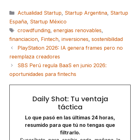
Categorías
Actualidad Startup
,
Startup Argentina
,
Startup
España
,
Startup México
Etiquetas
crowdfunding
,
energias renovables
,
financiacion
,
Fintech
,
inversiones
,
sostenibilidad
PlayStation 2026: IA genera frames pero no
reemplaza creadores
SBS Perú regula BaaS en junio 2026:
oportunidades para fintechs
Daily Shot: Tu ventaja
táctica
Lo que pasó en las últimas 24 horas,
resumido para que tú no tengas que
filtrarlo.
Suscríbete para recibir cada mañana la