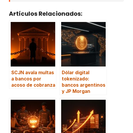
Artículos Relacionados:
SCJN avala multas
Dólar digital
a bancos por
tokenizado:
acoso de cobranza
bancos argentinos
y JP Morgan