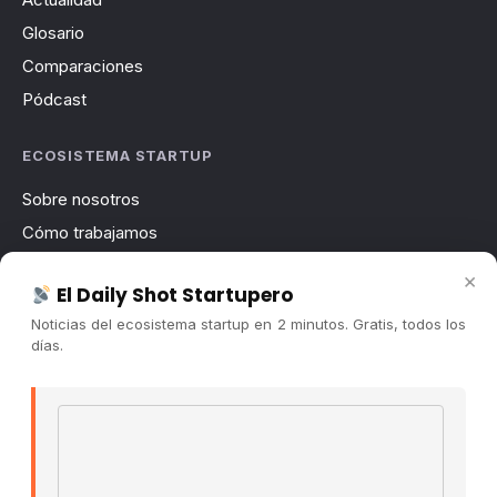
Glosario
Comparaciones
Pódcast
ECOSISTEMA STARTUP
Sobre nosotros
Cómo trabajamos
Newsletter
×
El Daily Shot Startupero
Contacto
Noticias del ecosistema startup en 2 minutos. Gratis, todos los
Publicidad
días.
Convocatorias
Email address
COMUNIDAD
Comunidad (Skool) ↗