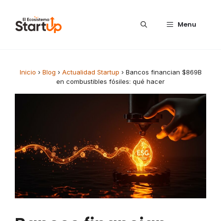
Saltar al contenido
Menu
Inicio
›
Blog
›
Actualidad Startup
›
Bancos financian $869B
en combustibles fósiles: qué hacer