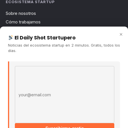
ECOSISTEMA STARTUP
Sobre nosotros
Cómo trabajamos
Newsletter
×
El Daily Shot Startupero
Contacto
Noticias del ecosistema startup en 2 minutos. Gratis, todos los
Publicidad
días.
Convocatorias
Email address
COMUNIDAD
Comunidad (Skool) ↗
Blog Cristian Tala ↗
Es La Hora de Aprender ↗
© 2026 El Ecosistema Startup. Todos los derechos
reservados.
Políticas De Privacidad · Términos De Uso