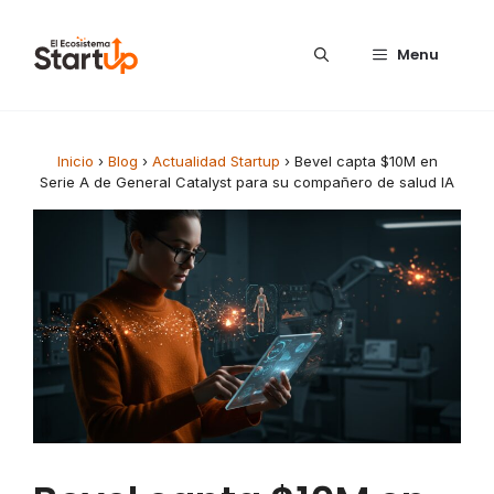
Saltar al contenido
Menu
Inicio
›
Blog
›
Actualidad Startup
›
Bevel capta $10M en
Serie A de General Catalyst para su compañero de salud IA