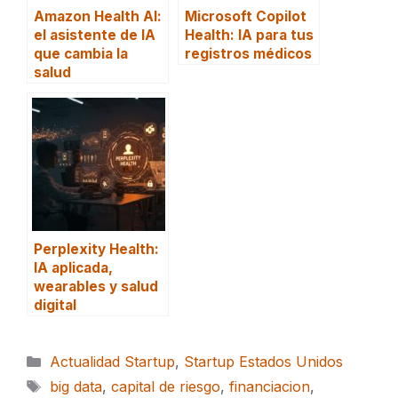
Amazon Health AI:
Microsoft Copilot
el asistente de IA
Health: IA para tus
que cambia la
registros médicos
salud
Perplexity Health:
IA aplicada,
wearables y salud
digital
Categorías
Actualidad Startup
,
Startup Estados Unidos
Etiquetas
big data
,
capital de riesgo
,
financiacion
,