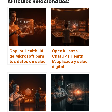
Artículos Relacionados:
Copilot Health: IA
OpenAI lanza
de Microsoft para
ChatGPT Health:
tus datos de salud
IA aplicada y salud
digital