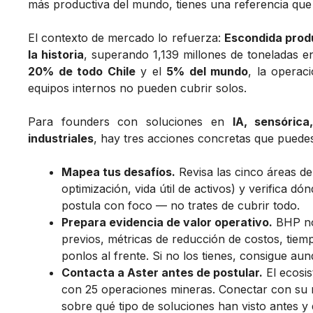
más productiva del mundo, tienes una referencia qu
El contexto de mercado lo refuerza:
Escondida prod
la historia
, superando 1,139 millones de toneladas e
20% de todo Chile
y el
5% del mundo
, la operac
equipos internos no pueden cubrir solos.
Para founders con soluciones en
IA, sensóric
industriales
, hay tres acciones concretas que puede
Mapea tus desafíos.
Revisa las cinco áreas de 
optimización, vida útil de activos) y verifica d
postula con foco — no trates de cubrir todo.
Prepara evidencia de valor operativo.
BHP no 
previos, métricas de reducción de costos, tiemp
ponlos al frente. Si no los tienes, consigue au
Contacta a Aster antes de postular.
El ecosis
con 25 operaciones mineras. Conectar con su r
sobre qué tipo de soluciones han visto antes y 