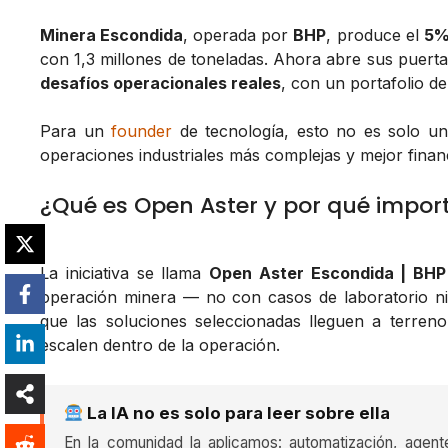
Minera Escondida
, operada por
BHP
, produce el
5%
con 1,3 millones de toneladas. Ahora abre sus puert
desafíos operacionales reales
, con un portafolio d
Para un
founder
de tecnología, esto no es solo un
operaciones industriales más complejas y mejor financ
¿Qué es Open Aster y por qué impor
La iniciativa se llama
Open Aster Escondida | BHP
operación minera — no con casos de laboratorio ni p
que las soluciones seleccionadas lleguen a terren
escalen dentro de la operación.
La IA no es solo para leer sobre ella
En la comunidad la aplicamos: automatización, agent