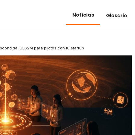
Noticias
Glosario
scondida: US$2M para pilotos con tu startup