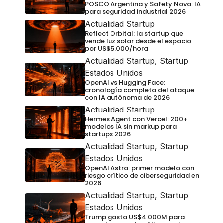
POSCO Argentina y Safety Nova: IA
para seguridad industrial 2026
Actualidad Startup
Reflect Orbital: la startup que
vende luz solar desde el espacio
por US$5.000/hora
Actualidad Startup
,
Startup
Estados Unidos
OpenAI vs Hugging Face:
cronología completa del ataque
con IA autónoma de 2026
Actualidad Startup
Hermes Agent con Vercel: 200+
modelos IA sin markup para
startups 2026
Actualidad Startup
,
Startup
Estados Unidos
OpenAI Astra: primer modelo con
riesgo crítico de ciberseguridad en
2026
Actualidad Startup
,
Startup
Estados Unidos
Trump gasta US$4.000M para