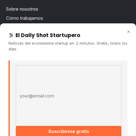
Sobre nosotros
Cómo trabajamos
Newsletter
×
El Daily Shot Startupero
Contacto
Noticias del ecosistema startup en 2 minutos. Gratis, todos los
Publicidad
días.
Convocatorias
Email address
COMUNIDAD
Comunidad (Skool) ↗
Blog Cristian Tala ↗
Es La Hora de Aprender ↗
© 2026 El Ecosistema Startup. Todos los derechos
reservados.
Políticas De Privacidad · Términos De Uso
Suscribirme gratis