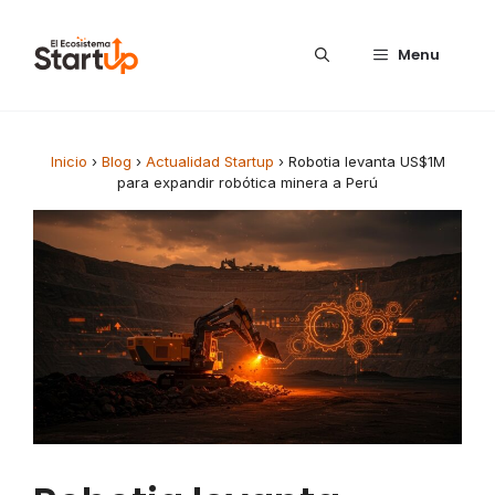
Saltar al contenido
Menu
Inicio
›
Blog
›
Actualidad Startup
›
Robotia levanta US$1M
para expandir robótica minera a Perú