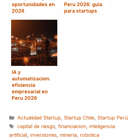
oportunidades en
Peru 2026: guia
2026
para startups
IA y
automatizacion:
eficiencia
empresarial en
Peru 2026
Categorías
Actualidad Startup
,
Startup Chile
,
Startup Perú
Etiquetas
capital de riesgo
,
financiacion
,
inteligencia
artificial
,
inversiones
,
mineria
,
robotica