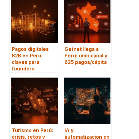
Pagos digitales
Getnet llega a
B2B en Perú:
Perú: omnicanal y
claves para
625 pagos/cápita
founders
Turismo en Perú:
IA y
crisis, retos y
automatizacion en