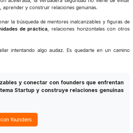
n acelerada, la verdadera seguridad no viene de evitar
e, aprender y construir relaciones genuinas.
donar la búsqueda de mentores inalcanzables y figuras de
idades de práctica
, relaciones horizontales con otros
allar intentando algo audaz. Es quedarte en un camino
nzables y conectar con founders que enfrentan
stema Startup y construye relaciones genuinas
 con founders