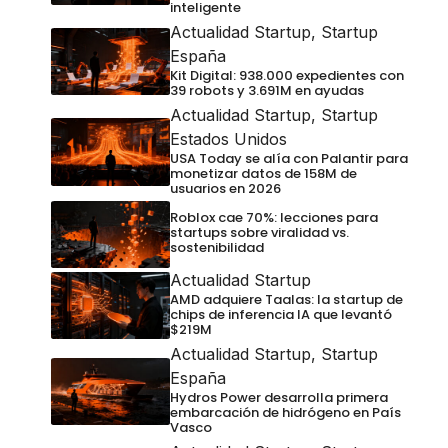
inteligente
Actualidad Startup
,
Startup
España
Kit Digital: 938.000 expedientes con
39 robots y 3.691M en ayudas
Actualidad Startup
,
Startup
Estados Unidos
USA Today se alía con Palantir para
monetizar datos de 158M de
usuarios en 2026
Roblox cae 70%: lecciones para
startups sobre viralidad vs.
sostenibilidad
Actualidad Startup
AMD adquiere Taalas: la startup de
chips de inferencia IA que levantó
$219M
Actualidad Startup
,
Startup
España
Hydros Power desarrolla primera
embarcación de hidrógeno en País
Vasco