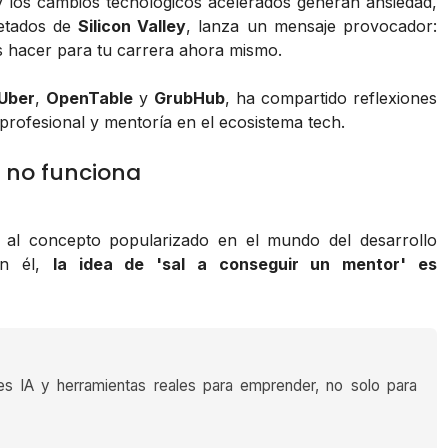
los cambios tecnológicos acelerados generan ansiedad,
petados de
Silicon Valley
, lanza un mensaje provocador:
s hacer para tu carrera ahora mismo.
Uber
,
OpenTable
y
GrubHub
, ha compartido reflexiones
 profesional y mentoría en el ecosistema tech.
e no funciona
a al concepto popularizado en el mundo del desarrollo
ún él,
la idea de 'sal a conseguir un mentor' es
es IA y herramientas reales para emprender, no solo para