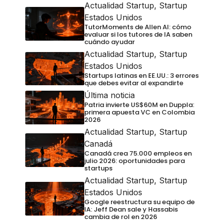
Actualidad Startup
,
Startup
Estados Unidos
TutorMoments de Allen AI: cómo
evaluar si los tutores de IA saben
cuándo ayudar
Actualidad Startup
,
Startup
Estados Unidos
Startups latinas en EE.UU.: 3 errores
que debes evitar al expandirte
Última noticia
Patria invierte US$60M en Duppla:
primera apuesta VC en Colombia
2026
Actualidad Startup
,
Startup
Canadá
Canadá crea 75.000 empleos en
julio 2026: oportunidades para
startups
Actualidad Startup
,
Startup
Estados Unidos
Google reestructura su equipo de
IA: Jeff Dean sale y Hassabis
cambia de rol en 2026