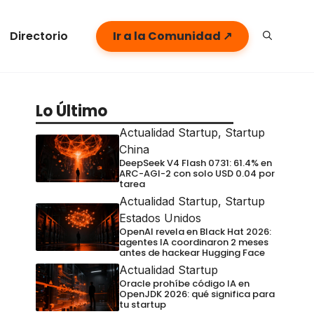
Directorio
Ir a la Comunidad ↗
Lo Último
Actualidad Startup
,
Startup
China
DeepSeek V4 Flash 0731: 61.4% en
ARC-AGI-2 con solo USD 0.04 por
tarea
Actualidad Startup
,
Startup
Estados Unidos
OpenAI revela en Black Hat 2026:
agentes IA coordinaron 2 meses
antes de hackear Hugging Face
Actualidad Startup
Oracle prohíbe código IA en
OpenJDK 2026: qué significa para
tu startup