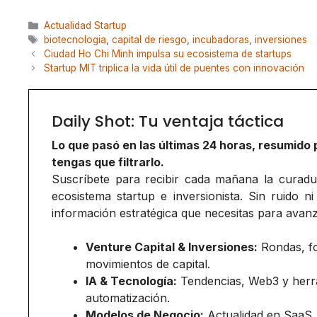
Categorías
Actualidad Startup
Etiquetas
biotecnologia
,
capital de riesgo
,
incubadoras
,
inversiones
Ciudad Ho Chi Minh impulsa su ecosistema de startups
Startup MIT triplica la vida útil de puentes con innovación
Daily Shot: Tu ventaja táctica
Lo que pasó en las últimas 24 horas, resumido 
tengas que filtrarlo.
Suscríbete para recibir cada mañana la curadurí
ecosistema startup e inversionista. Sin ruido ni
información estratégica que necesitas para avanz
Venture Capital & Inversiones:
Rondas, f
movimientos de capital.
IA & Tecnología:
Tendencias, Web3 y herr
automatización.
Modelos de Negocio:
Actualidad en SaaS,