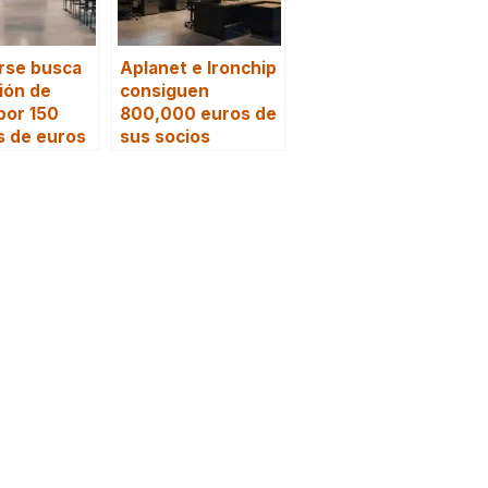
rse busca
Aplanet e Ironchip
ión de
consiguen
 por 150
800,000 euros de
s de euros
sus socios