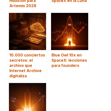
Houston para
SpaceX en la Luna
Artemis 2028
10.000 conciertos
Blue Owl 10x en
secretos: el
SpaceX: lecciones
archivo que
para founders
Internet Archive
digitaliza