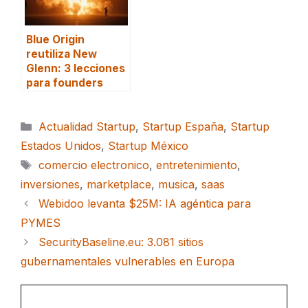
Blue Origin
reutiliza New
Glenn: 3 lecciones
para founders
Categorías
Actualidad Startup
,
Startup España
,
Startup
Estados Unidos
,
Startup México
Etiquetas
comercio electronico
,
entretenimiento
,
inversiones
,
marketplace
,
musica
,
saas
Webidoo levanta $25M: IA agéntica para
PYMES
SecurityBaseline.eu: 3.081 sitios
gubernamentales vulnerables en Europa