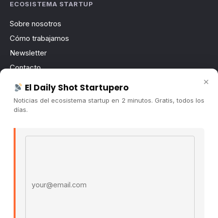
ECOSISTEMA STARTUP
Sobre nosotros
Cómo trabajamos
Newsletter
Contacto
×
Publicidad
El Daily Shot Startupero
Convocatorias
Noticias del ecosistema startup en 2 minutos. Gratis, todos los
días.
COMUNIDAD
Comunidad (Skool) ↗
Email address
Blog Cristian Tala ↗
Es La Hora de Aprender ↗
© 2026 El Ecosistema Startup. Todos los derechos
reservados.
Políticas De Privacidad · Términos De Uso