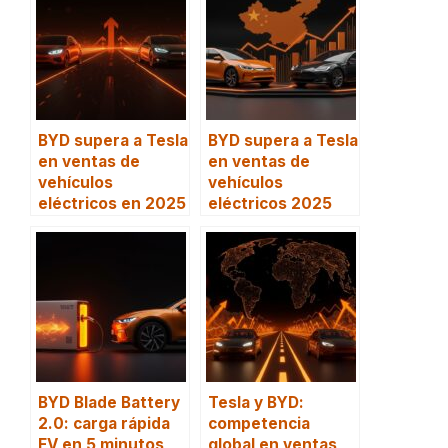
BYD supera a Tesla
BYD supera a Tesla
en ventas de
en ventas de
vehículos
vehículos
eléctricos en 2025
eléctricos 2025
BYD Blade Battery
Tesla y BYD:
2.0: carga rápida
competencia
EV en 5 minutos
global en ventas