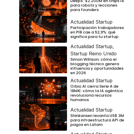
DeepX: $2.200M en chips IA
para robots y lecciones
para founders
Actualidad Startup
Participación trabajadores
en PIB cae a 52,9%: qué
significa para tu startup
Actualidad Startup
,
Startup Reino Unido
Simon Willison: cómo el
blogging técnico genera
influencia y oportunidades
en 2026
Actualidad Startup
Orbio AI cierra Serie A de
18M€: cómo la IA agéntica
revoluciona recursos
humanos
Actualidad Startup
Shinkansen levanta US$ 3M
para infraestructura API de
pagos en Latam