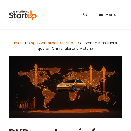
Saltar al contenido
Menu
Inicio
›
Blog
›
Actualidad Startup
›
BYD vende más fuera
que en China: alerta o victoria