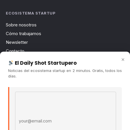
ECOSISTEMA STARTUP
Sobre nosotros
Cómo trabajamos
Newsletter
Contacto
×
Publicidad
El Daily Shot Startupero
Convocatorias
Noticias del ecosistema startup en 2 minutos. Gratis, todos los
días.
COMUNIDAD
Comunidad (Skool) ↗
Email address
Blog Cristian Tala ↗
Es La Hora de Aprender ↗
© 2026 El Ecosistema Startup. Todos los derechos