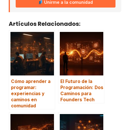
Unirme a la comunidad
Artículos Relacionados:
Cómo aprender a
El Futuro de la
programar:
Programación: Dos
experiencias y
Caminos para
caminos en
Founders Tech
comunidad