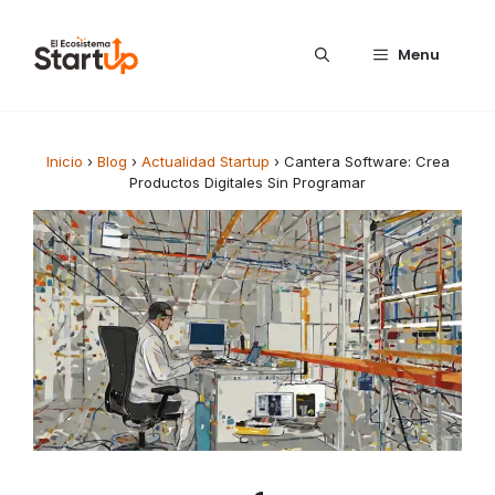
Saltar al contenido
Menu
Inicio
›
Blog
›
Actualidad Startup
›
Cantera Software: Crea
Productos Digitales Sin Programar