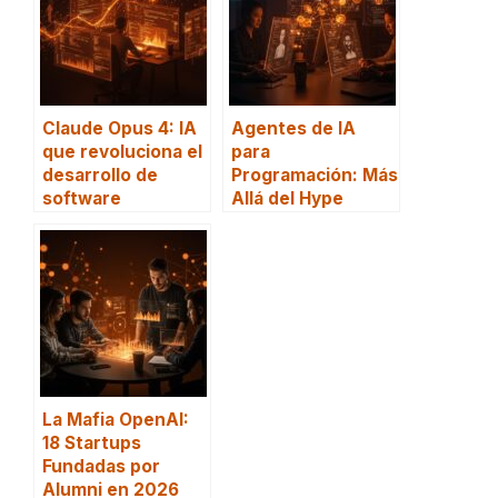
Claude Opus 4: IA
Agentes de IA
que revoluciona el
para
desarrollo de
Programación: Más
software
Allá del Hype
La Mafia OpenAI:
18 Startups
Fundadas por
Alumni en 2026