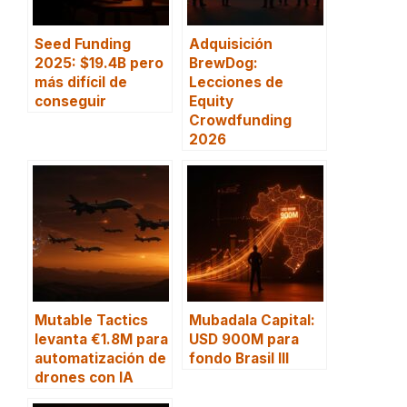
Seed Funding
Adquisición
2025: $19.4B pero
BrewDog:
más difícil de
Lecciones de
conseguir
Equity
Crowdfunding
2026
Mutable Tactics
Mubadala Capital:
levanta €1.8M para
USD 900M para
automatización de
fondo Brasil III
drones con IA