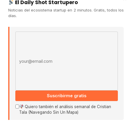
El Daily Shot Startupero
Contacto
Noticias del ecosistema startup en 2 minutos. Gratis, todos los
Publicidad
días.
Convocatorias
Email address
COMUNIDAD
Comunidad (Skool) ↗
Blog Cristian Tala ↗
Es La Hora de Aprender ↗
© 2026 El Ecosistema Startup. Todos los derechos
reservados.
Políticas De Privacidad · Términos De Uso
Suscribirme gratis
Quiero también el análisis semanal de Cristian
Tala (Navegando Sin Un Mapa)