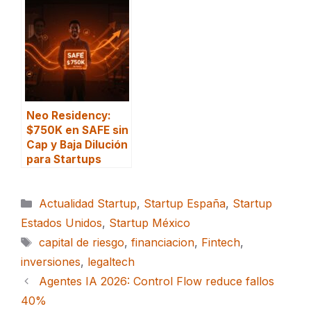
Neo Residency:
$750K en SAFE sin
Cap y Baja Dilución
para Startups
Categorías
Actualidad Startup
,
Startup España
,
Startup
Estados Unidos
,
Startup México
Etiquetas
capital de riesgo
,
financiacion
,
Fintech
,
inversiones
,
legaltech
Agentes IA 2026: Control Flow reduce fallos
40%