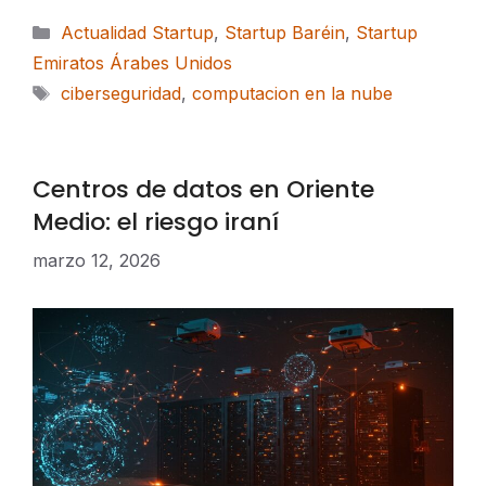
Categorías
Actualidad Startup
,
Startup Baréin
,
Startup
Emiratos Árabes Unidos
Etiquetas
ciberseguridad
,
computacion en la nube
Centros de datos en Oriente
Medio: el riesgo iraní
marzo 12, 2026