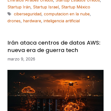
Startup Irán
,
Startup Israel
,
Startup México
Etiquetas
ciberseguridad
,
computacion en la nube
,
drones
,
hardware
,
inteligencia artificial
Irán ataca centros de datos AWS:
nueva era de guerra tech
marzo 9, 2026