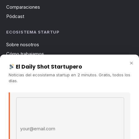
Comparaciones
Pódcast
ECOSISTEMA STARTUP
Sobre nosotros
Cómo trabajamos
×
Newsletter
El Daily Shot Startupero
Contacto
Noticias del ecosistema startup en 2 minutos. Gratis, todos los
días.
Publicidad
Convocatorias
Email address
COMUNIDAD
Comunidad (Skool) ↗
Blog Cristian Tala ↗
Es La Hora de Aprender ↗