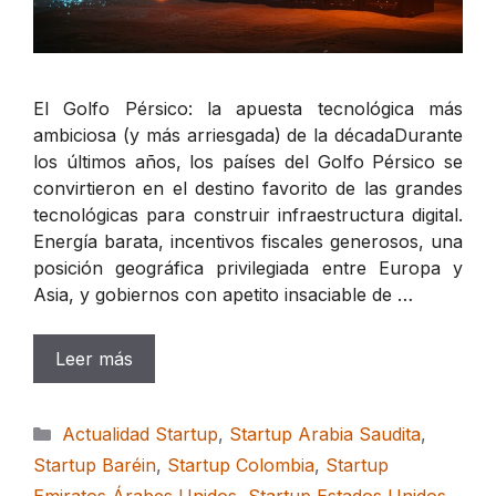
El Golfo Pérsico: la apuesta tecnológica más
ambiciosa (y más arriesgada) de la décadaDurante
los últimos años, los países del Golfo Pérsico se
convirtieron en el destino favorito de las grandes
tecnológicas para construir infraestructura digital.
Energía barata, incentivos fiscales generosos, una
posición geográfica privilegiada entre Europa y
Asia, y gobiernos con apetito insaciable de …
Leer más
Categorías
Actualidad Startup
,
Startup Arabia Saudita
,
Startup Baréin
,
Startup Colombia
,
Startup
Emiratos Árabes Unidos
,
Startup Estados Unidos
,