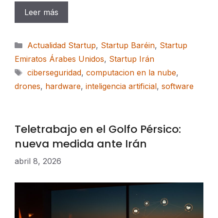
Leer más
Categorías
Actualidad Startup
,
Startup Baréin
,
Startup
Emiratos Árabes Unidos
,
Startup Irán
Etiquetas
ciberseguridad
,
computacion en la nube
,
drones
,
hardware
,
inteligencia artificial
,
software
Teletrabajo en el Golfo Pérsico:
nueva medida ante Irán
abril 8, 2026