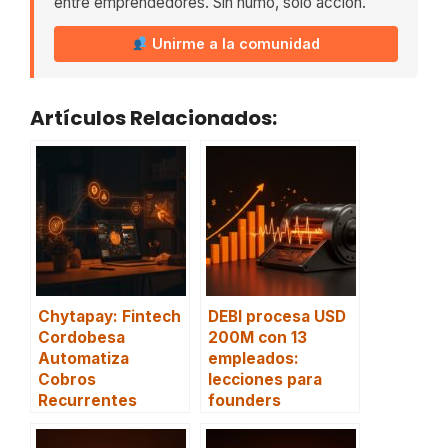
entre emprendedores. Sin humo, solo acción.
Unirme a la comunidad
Artículos Relacionados:
Chytapay: Fintech
DEBI procesa USD
Cordobesa
200M con 13
Automatiza
empleados:
Cobros
lecciones para
Recurrentes
founders