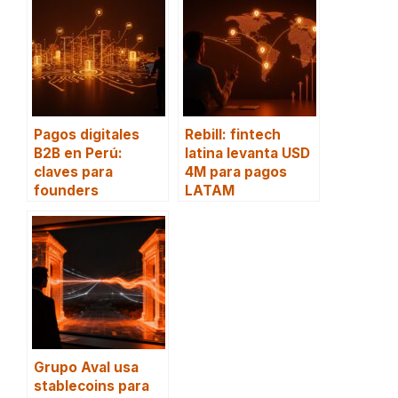
Pagos digitales
Rebill: fintech
B2B en Perú:
latina levanta USD
claves para
4M para pagos
founders
LATAM
Grupo Aval usa
stablecoins para