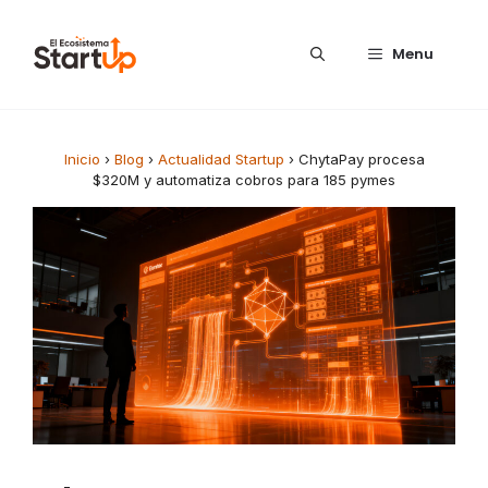
Saltar al contenido
Menu
Inicio
›
Blog
›
Actualidad Startup
›
ChytaPay procesa
$320M y automatiza cobros para 185 pymes