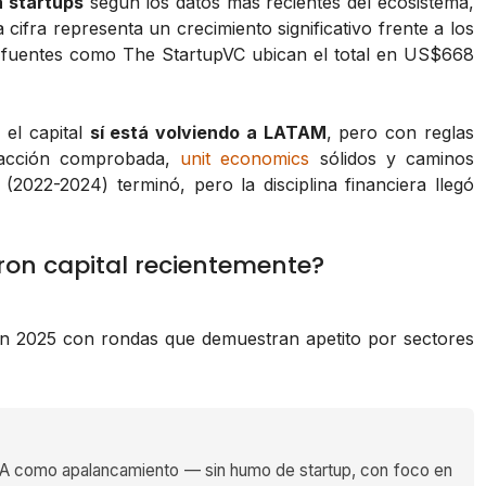
a startups
según los datos más recientes del ecosistema,
ifra representa un crecimiento significativo frente a los
 fuentes como The StartupVC ubican el total en US$668
 el capital
sí está volviendo a LATAM
, pero con reglas
tracción comprobada,
unit economics
sólidos y caminos
s (2022-2024) terminó, pero la disciplina financiera llegó
on capital recientemente?
en 2025 con rondas que demuestran apetito por sectores
 como apalancamiento — sin humo de startup, con foco en