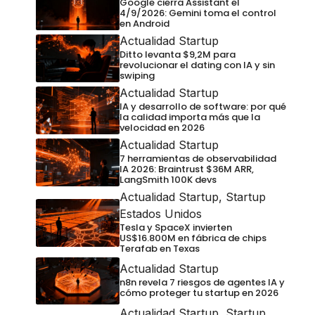
Google cierra Assistant el
4/9/2026: Gemini toma el control
en Android
Actualidad Startup
Ditto levanta $9,2M para
revolucionar el dating con IA y sin
swiping
Actualidad Startup
IA y desarrollo de software: por qué
la calidad importa más que la
velocidad en 2026
Actualidad Startup
7 herramientas de observabilidad
IA 2026: Braintrust $36M ARR,
LangSmith 100K devs
Actualidad Startup
,
Startup
Estados Unidos
Tesla y SpaceX invierten
US$16.800M en fábrica de chips
Terafab en Texas
Actualidad Startup
n8n revela 7 riesgos de agentes IA y
cómo proteger tu startup en 2026
Actualidad Startup
,
Startup