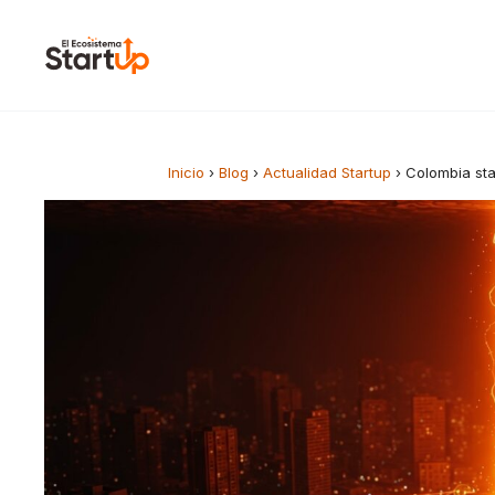
Saltar al contenido
Inicio
›
Blog
›
Actualidad Startup
›
Colombia st