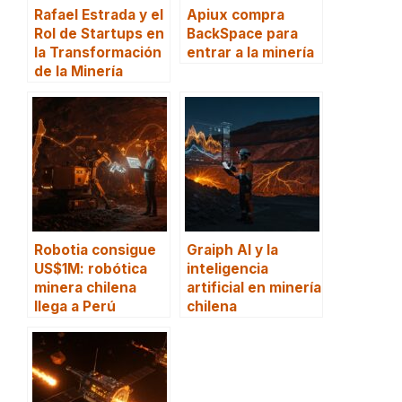
Rafael Estrada y el
Apiux compra
Rol de Startups en
BackSpace para
la Transformación
entrar a la minería
de la Minería
Robotia consigue
Graiph AI y la
US$1M: robótica
inteligencia
minera chilena
artificial en minería
llega a Perú
chilena