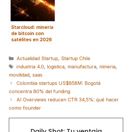
Starcloud: minería
de bitcoin con
satélites en 2026
Categorías
Actualidad Startup
,
Startup Chile
Etiquetas
industria 4.0
,
logistica
,
manufactura
,
mineria
,
movilidad
,
saas
Colombia startups US$858M: Bogotá
concentra 80% del funding
AI Overviews reducen CTR 34,5%: qué hacer
como founder
Daily Shot: Tu ventaja