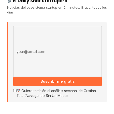
El Daily Shot Startupero
Convocatorias
Noticias del ecosistema startup en 2 minutos. Gratis, todos los
días.
COMUNIDAD
Comunidad (Skool) ↗
Email address
Blog Cristian Tala ↗
Es La Hora de Aprender ↗
© 2026 El Ecosistema Startup. Todos los derechos
reservados.
Políticas De Privacidad · Términos De Uso
Suscribirme gratis
Buscar:
Quiero también el análisis semanal de Cristian
Tala (Navegando Sin Un Mapa)