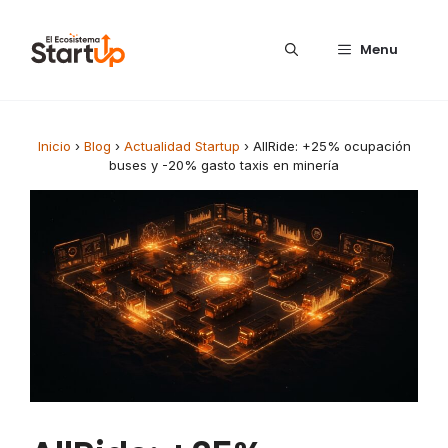
Saltar al contenido
Menu
Inicio
›
Blog
›
Actualidad Startup
›
AllRide: +25% ocupación
buses y -20% gasto taxis en minería