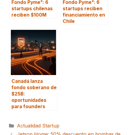
Fondo Pyme²: 6
Fondo Pyme²: 6
startups chilenas
startups reciben
reciben $100M
financiamiento en
Chile
Canadá lanza
fondo soberano de
$25B:
oportunidades
para founders
Categorías
Actualidad Startup
Jetson Home: 50% descuento en bombas de