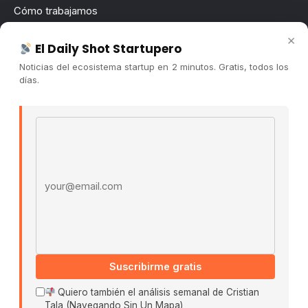
Cómo trabajamos
Newsletter
×
El Daily Shot Startupero
Contacto
Noticias del ecosistema startup en 2 minutos. Gratis, todos los
Publicidad
días.
Convocatorias
Email address
COMUNIDAD
Comunidad (Skool) ↗
Blog Cristian Tala ↗
Es La Hora de Aprender ↗
© 2026 El Ecosistema Startup. Todos los derechos
reservados.
Políticas De Privacidad · Términos De Uso
Suscribirme gratis
Quiero también el análisis semanal de Cristian
Tala (Navegando Sin Un Mapa)