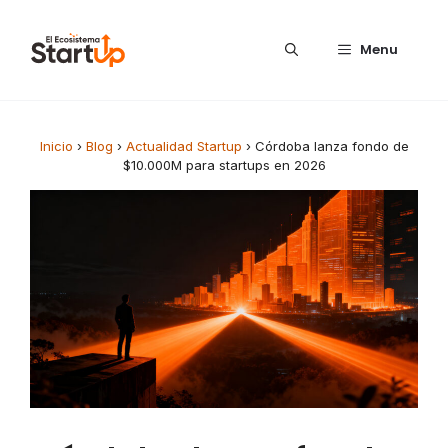
Saltar al contenido
Menu
Inicio
›
Blog
›
Actualidad Startup
›
Córdoba lanza fondo de
$10.000M para startups en 2026