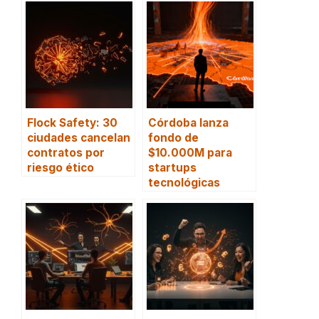
Flock Safety: 30
Córdoba lanza
ciudades cancelan
fondo de
contratos por
$10.000M para
riesgo ético
startups
tecnológicas