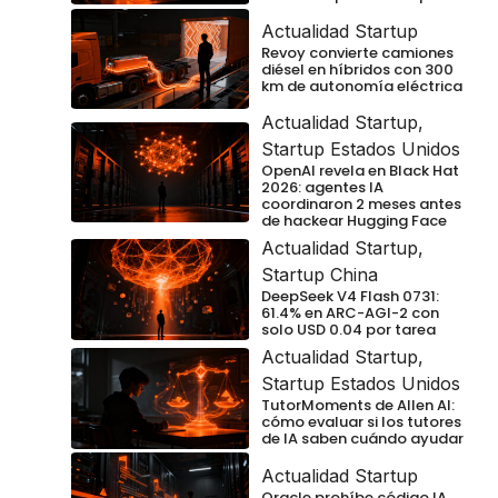
Actualidad Startup
Revoy convierte camiones
diésel en híbridos con 300
km de autonomía eléctrica
Actualidad Startup
,
Startup Estados Unidos
OpenAI revela en Black Hat
2026: agentes IA
coordinaron 2 meses antes
de hackear Hugging Face
Actualidad Startup
,
Startup China
DeepSeek V4 Flash 0731:
61.4% en ARC-AGI-2 con
solo USD 0.04 por tarea
Actualidad Startup
,
Startup Estados Unidos
TutorMoments de Allen AI:
cómo evaluar si los tutores
de IA saben cuándo ayudar
Actualidad Startup
Oracle prohíbe código IA