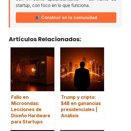
startup, con foco en lo que funciona.
Construir en la comunidad
Artículos Relacionados:
Fallo en
Trump y cripto:
Microondas:
$4B en ganancias
Lecciones de
presidenciales |
Diseño Hardware
Análisis
para Startups