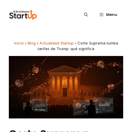
Saltar al contenido
Menu
Inicio
›
Blog
›
Actualidad Startup
›
Corte Suprema tumba
tarifas de Trump: qué significa