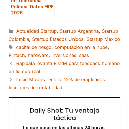
en Tolerancia
Política: Datos FIRE
2025
Categorías
Actualidad Startup
,
Startup Argentina
,
Startup
Colombia
,
Startup Estados Unidos
,
Startup México
Etiquetas
capital de riesgo
,
computacion en la nube
,
Fintech
,
hardware
,
inversiones
,
saas
Rapidata levanta €7.2M para feedback humano
en tiempo real
Lucid Motors recorta 12% de empleados:
lecciones de rentabilidad
Daily Shot: Tu ventaja
táctica
Lo que pasó en las últimas 24 horas,