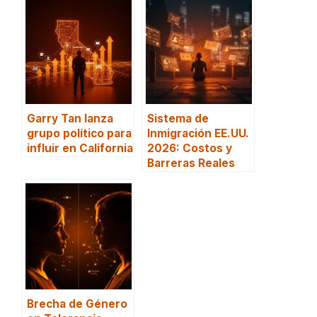
Garry Tan lanza
Sistema de
grupo político para
Inmigración EE.UU.
influir en California
2026: Costos y
Barreras Reales
Brecha de Género