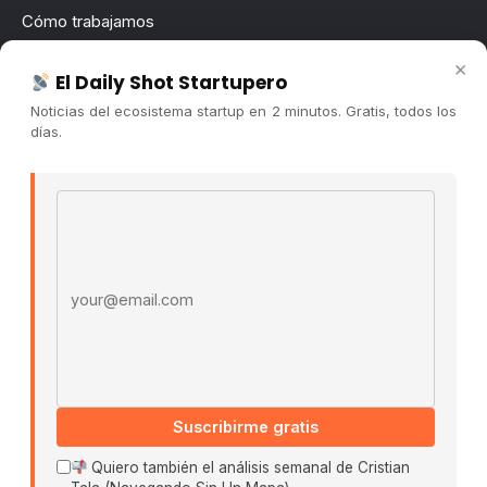
Cómo trabajamos
Newsletter
×
El Daily Shot Startupero
Contacto
Noticias del ecosistema startup en 2 minutos. Gratis, todos los
Publicidad
días.
Convocatorias
Email address
COMUNIDAD
Comunidad (Skool) ↗
Blog Cristian Tala ↗
Es La Hora de Aprender ↗
© 2026 El Ecosistema Startup. Todos los derechos
reservados.
Políticas De Privacidad · Términos De Uso
Suscribirme gratis
Quiero también el análisis semanal de Cristian