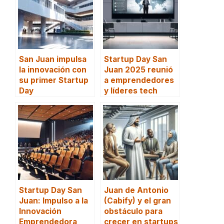
San Juan impulsa
Startup Day San
la innovación con
Juan 2025 reunió
su primer Startup
a emprendedores
Day
y líderes tech
Startup Day San
Juan de Antonio
Juan: Impulso a la
(Cabify) y el gran
Innovación
obstáculo para
Emprendedora
crecer en startups