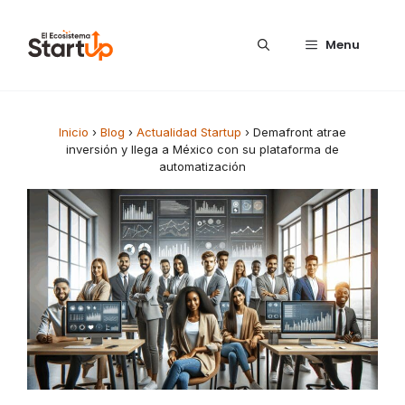
Saltar al contenido
Menu
Inicio
›
Blog
›
Actualidad Startup
›
Demafront atrae
inversión y llega a México con su plataforma de
automatización