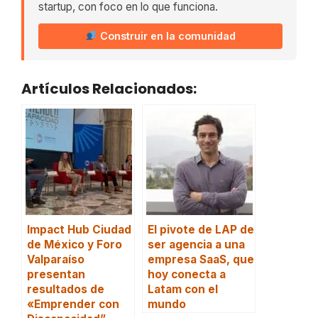
startup, con foco en lo que funciona.
Construir en la comunidad
Artículos Relacionados:
Impact Hub Ciudad
El pivote de LAP de
de México y Foro
ser agencia a una
Valparaíso
empresa SaaS, que
presentan
hoy conecta a
resultados de
Latam con el
«Emprender con
mundo