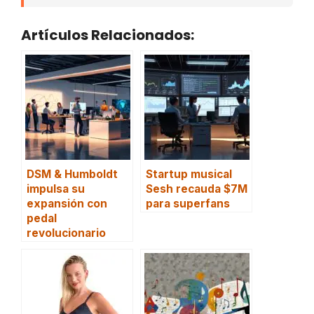
Artículos Relacionados:
DSM & Humboldt
Startup musical
impulsa su
Sesh recauda $7M
expansión con
para superfans
pedal
revolucionario