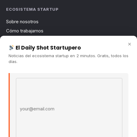
ECOSISTEMA STARTUP
Sobre nosotros
Cómo trabajamos
Newsletter
×
El Daily Shot Startupero
Contacto
Noticias del ecosistema startup en 2 minutos. Gratis, todos los
Publicidad
días.
Convocatorias
Email address
COMUNIDAD
Comunidad (Skool) ↗
Blog Cristian Tala ↗
Es La Hora de Aprender ↗
© 2026 El Ecosistema Startup. Todos los derechos
reservados.