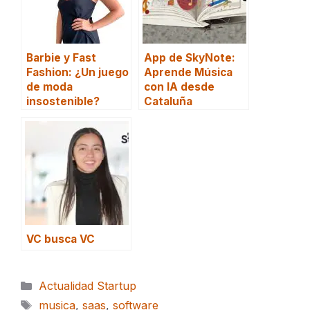
Barbie y Fast
App de SkyNote:
Fashion: ¿Un juego
Aprende Música
de moda
con IA desde
insostenible?
Cataluña
VC busca VC
Categorías
Actualidad Startup
Etiquetas
musica
,
saas
,
software