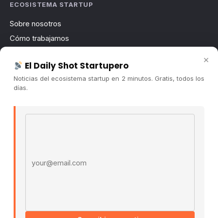
ECOSISTEMA STARTUP
Sobre nosotros
Cómo trabajamos
Newsletter
×
El Daily Shot Startupero
Contacto
Noticias del ecosistema startup en 2 minutos. Gratis, todos los
Publicidad
días.
Convocatorias
Email address
COMUNIDAD
Comunidad (Skool) ↗
Blog Cristian Tala ↗
Es La Hora de Aprender ↗
© 2026 El Ecosistema Startup. Todos los derechos
reservados.
Políticas De Privacidad · Términos De Uso