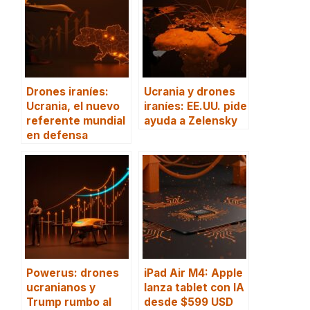
Drones iraníes:
Ucrania y drones
Ucrania, el nuevo
iraníes: EE.UU. pide
referente mundial
ayuda a Zelensky
en defensa
Powerus: drones
iPad Air M4: Apple
ucranianos y
lanza tablet con IA
Trump rumbo al
desde $599 USD