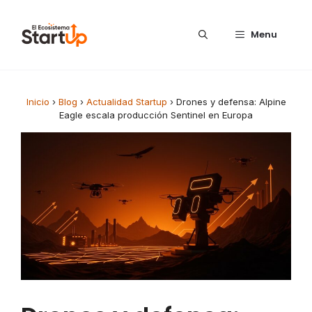
Saltar al contenido
Menu
Inicio
›
Blog
›
Actualidad Startup
›
Drones y defensa: Alpine
Eagle escala producción Sentinel en Europa