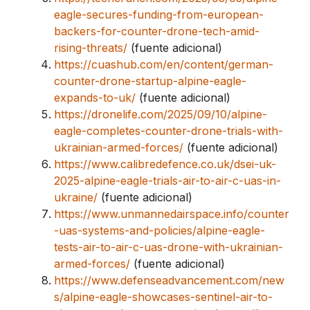
eagle-secures-funding-from-european-
backers-for-counter-drone-tech-amid-
rising-threats/
(fuente adicional)
https://cuashub.com/en/content/german-
counter-drone-startup-alpine-eagle-
expands-to-uk/
(fuente adicional)
https://dronelife.com/2025/09/10/alpine-
eagle-completes-counter-drone-trials-with-
ukrainian-armed-forces/
(fuente adicional)
https://www.calibredefence.co.uk/dsei-uk-
2025-alpine-eagle-trials-air-to-air-c-uas-in-
ukraine/
(fuente adicional)
https://www.unmannedairspace.info/counter
-uas-systems-and-policies/alpine-eagle-
tests-air-to-air-c-uas-drone-with-ukrainian-
armed-forces/
(fuente adicional)
https://www.defenseadvancement.com/new
s/alpine-eagle-showcases-sentinel-air-to-