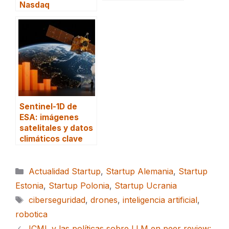
Nasdaq
Sentinel-1D de
ESA: imágenes
satelitales y datos
climáticos clave
Categorías
Actualidad Startup
,
Startup Alemania
,
Startup
Estonia
,
Startup Polonia
,
Startup Ucrania
Etiquetas
ciberseguridad
,
drones
,
inteligencia artificial
,
robotica
ICML y las políticas sobre LLM en peer review: