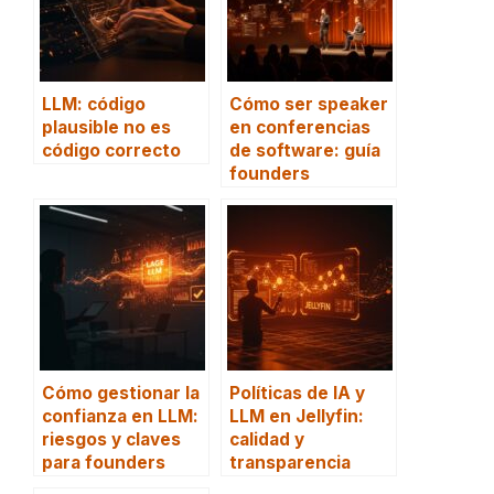
LLM: código
Cómo ser speaker
plausible no es
en conferencias
código correcto
de software: guía
founders
Cómo gestionar la
Políticas de IA y
confianza en LLM:
LLM en Jellyfin:
riesgos y claves
calidad y
para founders
transparencia