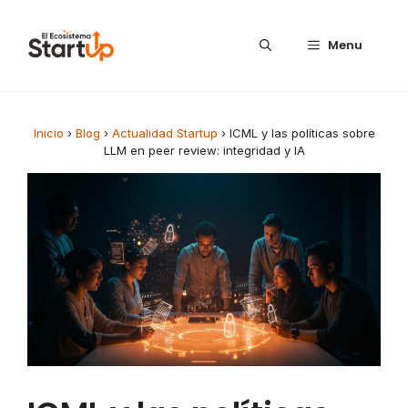
Saltar al contenido
Menu
Inicio
›
Blog
›
Actualidad Startup
›
ICML y las políticas sobre
LLM en peer review: integridad y IA