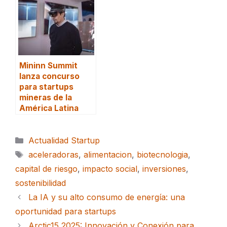
Mininn Summit
lanza concurso
para startups
mineras de la
América Latina
Categorías
Actualidad Startup
Etiquetas
aceleradoras
,
alimentacion
,
biotecnologia
,
capital de riesgo
,
impacto social
,
inversiones
,
sostenibilidad
La IA y su alto consumo de energía: una
oportunidad para startups
Arctic15 2025: Innovación y Conexión para