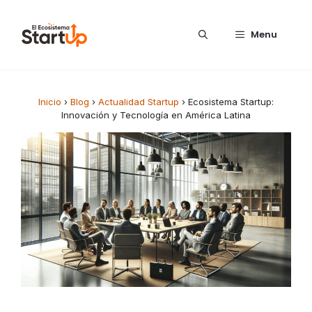
Saltar al contenido
Menu
Inicio
›
Blog
›
Actualidad Startup
›
Ecosistema Startup:
Innovación y Tecnología en América Latina