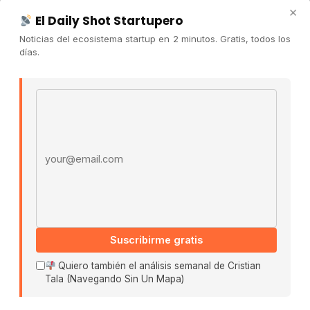
Newsletter
×
El Daily Shot Startupero
Contacto
Noticias del ecosistema startup en 2 minutos. Gratis, todos los
Publicidad
días.
Convocatorias
Email address
COMUNIDAD
Comunidad (Skool) ↗
Blog Cristian Tala ↗
Es La Hora de Aprender ↗
© 2026 El Ecosistema Startup. Todos los derechos
reservados.
Políticas De Privacidad · Términos De Uso
Suscribirme gratis
Quiero también el análisis semanal de Cristian
Tala (Navegando Sin Un Mapa)