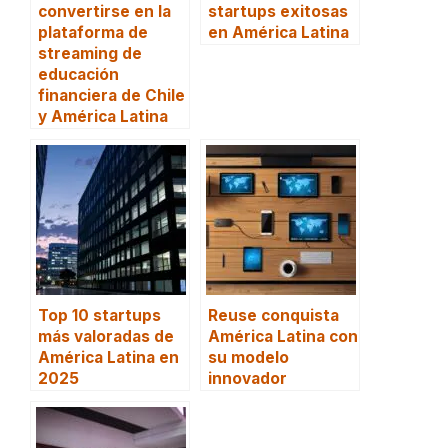
convertirse en la
startups exitosas
plataforma de
en América Latina
streaming de
educación
financiera de Chile
y América Latina
Top 10 startups
Reuse conquista
más valoradas de
América Latina con
América Latina en
su modelo
2025
innovador