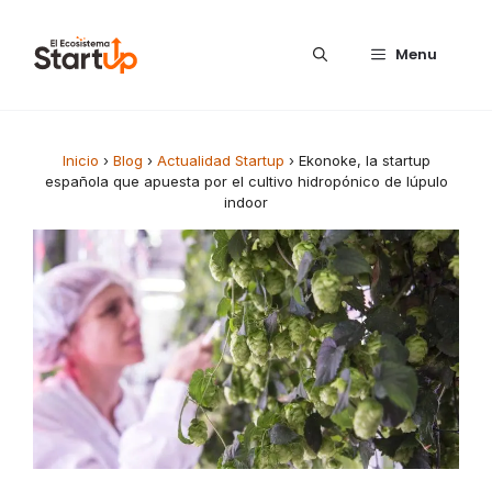
Saltar al contenido
Menu
Inicio
›
Blog
›
Actualidad Startup
›
Ekonoke, la startup
española que apuesta por el cultivo hidropónico de lúpulo
indoor