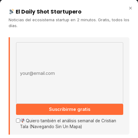
Newsletter
×
El Daily Shot Startupero
Contacto
Noticias del ecosistema startup en 2 minutos. Gratis, todos los
Publicidad
días.
Convocatorias
Email address
COMUNIDAD
Comunidad (Skool) ↗
Blog Cristian Tala ↗
Es La Hora de Aprender ↗
© 2026 El Ecosistema Startup. Todos los derechos
reservados.
Políticas De Privacidad · Términos De Uso
Suscribirme gratis
Quiero también el análisis semanal de Cristian
Tala (Navegando Sin Un Mapa)