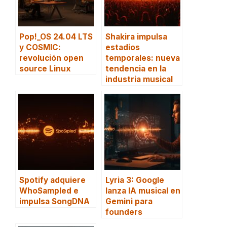
Pop!_OS 24.04 LTS
Shakira impulsa
y COSMIC:
estadios
revolución open
temporales: nueva
source Linux
tendencia en la
industria musical
Spotify adquiere
Lyria 3: Google
WhoSampled e
lanza IA musical en
impulsa SongDNA
Gemini para
founders