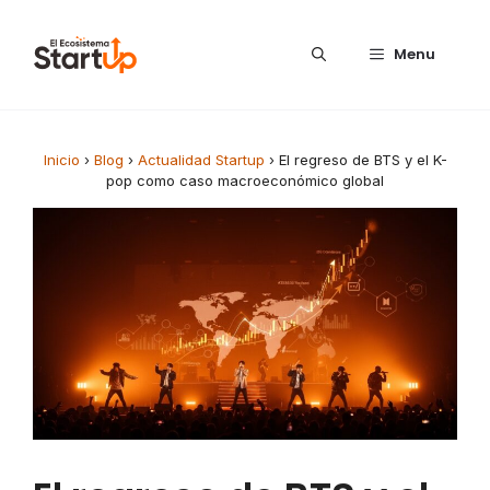
Saltar al contenido
Menu
Inicio
›
Blog
›
Actualidad Startup
›
El regreso de BTS y el K-
pop como caso macroeconómico global