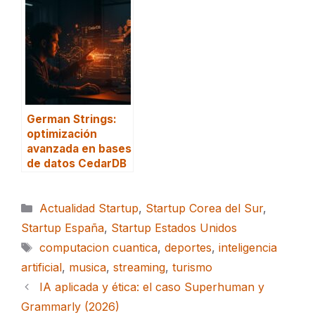
German Strings:
optimización
avanzada en bases
de datos CedarDB
Categorías
Actualidad Startup
,
Startup Corea del Sur
,
Startup España
,
Startup Estados Unidos
Etiquetas
computacion cuantica
,
deportes
,
inteligencia
artificial
,
musica
,
streaming
,
turismo
IA aplicada y ética: el caso Superhuman y
Grammarly (2026)