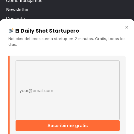
Cómo trabajamos
Newsletter
Contacto
×
Publicidad
El Daily Shot Startupero
Convocatorias
Noticias del ecosistema startup en 2 minutos. Gratis, todos los
días.
COMUNIDAD
Comunidad (Skool) ↗
Email address
Blog Cristian Tala ↗
Es La Hora de Aprender ↗
© 2026 El Ecosistema Startup. Todos los derechos
reservados.
Políticas De Privacidad · Términos De Uso
Suscribirme gratis