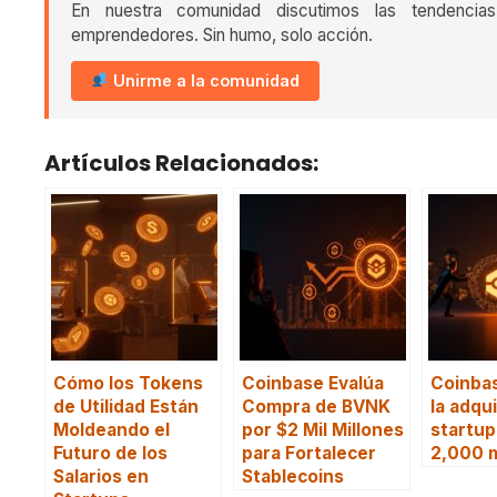
En nuestra comunidad discutimos las tendencia
emprendedores. Sin humo, solo acción.
Unirme a la comunidad
Artículos Relacionados:
Cómo los Tokens
Coinbase Evalúa
Coinbas
de Utilidad Están
Compra de BVNK
la adqui
Moldeando el
por $2 Mil Millones
startu
Futuro de los
para Fortalecer
2,000 m
Salarios en
Stablecoins