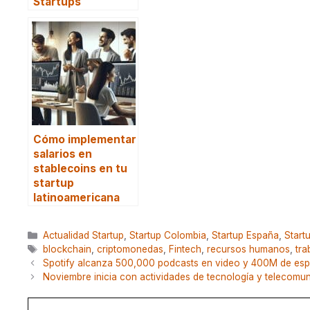
Startups
Cómo implementar
salarios en
stablecoins en tu
startup
latinoamericana
Categorías
Actualidad Startup
,
Startup Colombia
,
Startup España
,
Start
Etiquetas
blockchain
,
criptomonedas
,
Fintech
,
recursos humanos
,
tra
Spotify alcanza 500,000 podcasts en video y 400M de es
Noviembre inicia con actividades de tecnología y telecomu