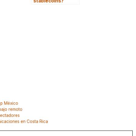
stablecoins?
up México
bajo remoto
pectadores
nicaciones en Costa Rica