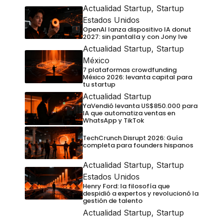
Actualidad Startup
,
Startup
Estados Unidos
OpenAI lanza dispositivo IA donut
2027: sin pantalla y con Jony Ive
Actualidad Startup
,
Startup
México
7 plataformas crowdfunding
México 2026: levanta capital para
tu startup
Actualidad Startup
YaVendió levanta US$850.000 para
IA que automatiza ventas en
WhatsApp y TikTok
TechCrunch Disrupt 2026: Guía
completa para founders hispanos
Actualidad Startup
,
Startup
Estados Unidos
Henry Ford: la filosofía que
despidió a expertos y revolucionó la
gestión de talento
Actualidad Startup
,
Startup