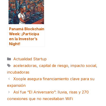
Panamá Blockchain
Week: ¡Participa
en la Investor’s
Night!
Categorías
Actualidad Startup
Etiquetas
aceleradoras
,
capital de riesgo
,
impacto social
,
incubadoras
Xoople asegura financiamiento clave para su
expansión
Así fue “El Aniversario”: lluvia, risas y 270
conexiones que no necesitaban WiFi