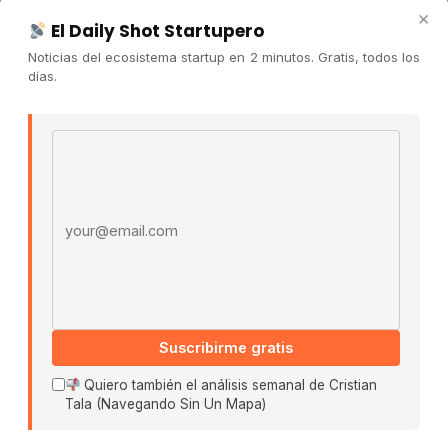
×
Publicidad
El Daily Shot Startupero
Convocatorias
Noticias del ecosistema startup en 2 minutos. Gratis, todos los
días.
COMUNIDAD
Comunidad (Skool) ↗
Email address
Blog Cristian Tala ↗
Es La Hora de Aprender ↗
© 2026 El Ecosistema Startup. Todos los derechos
reservados.
Políticas De Privacidad · Términos De Uso
Suscribirme gratis
Buscar:
Quiero también el análisis semanal de Cristian
Tala (Navegando Sin Un Mapa)