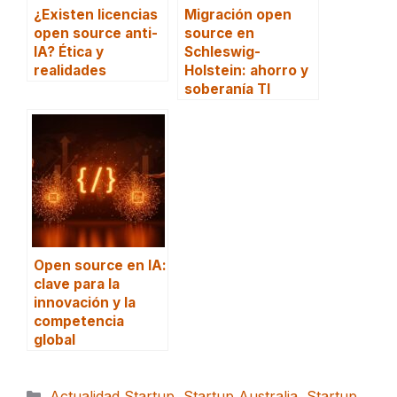
¿Existen licencias
Migración open
open source anti-
source en
IA? Ética y
Schleswig-
realidades
Holstein: ahorro y
soberanía TI
Open source en IA:
clave para la
innovación y la
competencia
global
Categorías
Actualidad Startup
,
Startup Australia
,
Startup