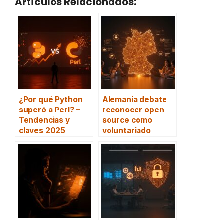
Artículos Relacionados:
¿Por qué Python
Alemania debate
superó a Perl? –
reconocer open
Tendencias y
source como
claves 2025
voluntariado