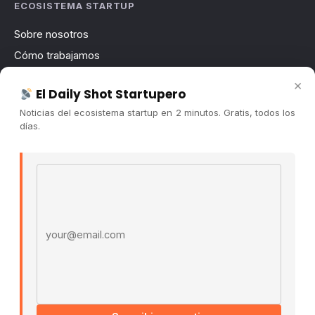
ECOSISTEMA STARTUP
Sobre nosotros
Cómo trabajamos
Newsletter
×
El Daily Shot Startupero
Contacto
Noticias del ecosistema startup en 2 minutos. Gratis, todos los
Publicidad
días.
Convocatorias
Email address
COMUNIDAD
Comunidad (Skool) ↗
Blog Cristian Tala ↗
Es La Hora de Aprender ↗
© 2026 El Ecosistema Startup. Todos los derechos
reservados.
Políticas De Privacidad · Términos De Uso