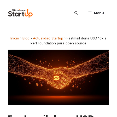
Saltar al contenido
Menu
Inicio
›
Blog
›
Actualidad Startup
›
Fastmail dona USD 10k a
Perl Foundation para open source