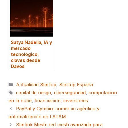
Satya Nadella, IA y
mercado
tecnológico:
claves desde
Davos
Categorías
Actualidad Startup
,
Startup España
Etiquetas
capital de riesgo
,
ciberseguridad
,
computacion
en la nube
,
financiacion
,
inversiones
PayPal y Cymbio: comercio agéntico y
automatización en LATAM
Starlink Mesh: red mesh avanzada para