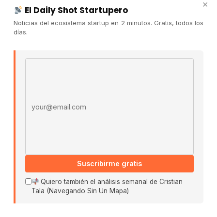
×
El Daily Shot Startupero
Contacto
Noticias del ecosistema startup en 2 minutos. Gratis, todos los
Publicidad
días.
Convocatorias
Email address
COMUNIDAD
Comunidad (Skool) ↗
Blog Cristian Tala ↗
Es La Hora de Aprender ↗
© 2026 El Ecosistema Startup. Todos los derechos
reservados.
Políticas De Privacidad · Términos De Uso
Suscribirme gratis
Quiero también el análisis semanal de Cristian
Tala (Navegando Sin Un Mapa)