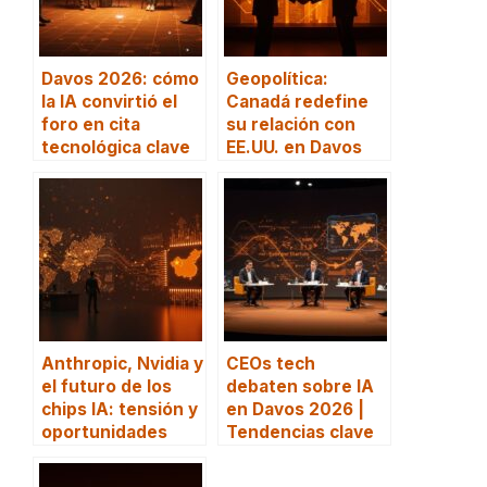
Davos 2026: cómo
Geopolítica:
la IA convirtió el
Canadá redefine
foro en cita
su relación con
tecnológica clave
EE.UU. en Davos
Anthropic, Nvidia y
CEOs tech
el futuro de los
debaten sobre IA
chips IA: tensión y
en Davos 2026 |
oportunidades
Tendencias clave