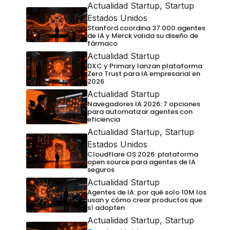
Actualidad Startup
,
Startup
Estados Unidos
Stanford coordina 37.000 agentes
de IA y Merck valida su diseño de
fármaco
Actualidad Startup
DXC y Primary lanzan plataforma
Zero Trust para IA empresarial en
2026
Actualidad Startup
Navegadores IA 2026: 7 opciones
para automatizar agentes con
eficiencia
Actualidad Startup
,
Startup
Estados Unidos
Cloudflare OS 2026: plataforma
open source para agentes de IA
seguros
Actualidad Startup
Agentes de IA: por qué solo 10M los
usan y cómo crear productos que
sí adopten
Actualidad Startup
,
Startup