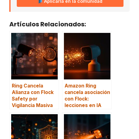
Aplicarla en la comunidad
Artículos Relacionados:
Ring Cancela
Amazon Ring
Alianza con Flock
cancela asociación
Safety por
con Flock:
Vigilancia Masiva
lecciones en IA