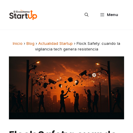
Saltar al contenido
Menu
Inicio
›
Blog
›
Actualidad Startup
›
Flock Safety: cuando la
vigilancia tech genera resistencia