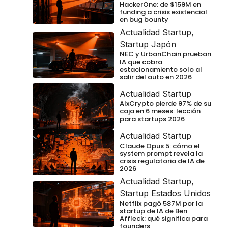
HackerOne: de $159M en
funding a crisis existencial
en bug bounty
Actualidad Startup
,
Startup Japón
NEC y UrbanChain prueban
IA que cobra
estacionamiento solo al
salir del auto en 2026
Actualidad Startup
AIxCrypto pierde 97% de su
caja en 6 meses: lección
para startups 2026
Actualidad Startup
Claude Opus 5: cómo el
system prompt revela la
crisis regulatoria de IA de
2026
Actualidad Startup
,
Startup Estados Unidos
Netflix pagó 587M por la
startup de IA de Ben
Affleck: qué significa para
founders