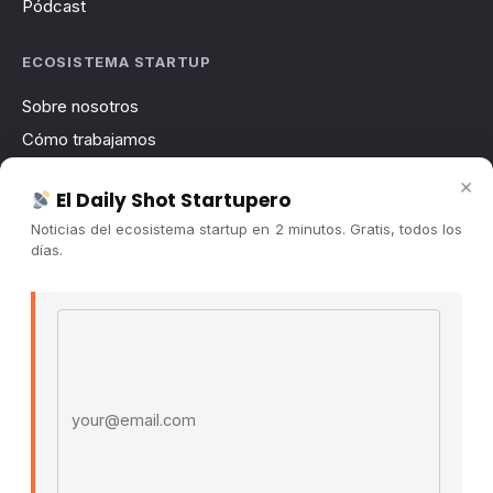
Pódcast
ECOSISTEMA STARTUP
Sobre nosotros
Cómo trabajamos
Newsletter
×
El Daily Shot Startupero
Contacto
Noticias del ecosistema startup en 2 minutos. Gratis, todos los
Publicidad
días.
Convocatorias
Email address
COMUNIDAD
Comunidad (Skool) ↗
Blog Cristian Tala ↗
Es La Hora de Aprender ↗
© 2026 El Ecosistema Startup. Todos los derechos