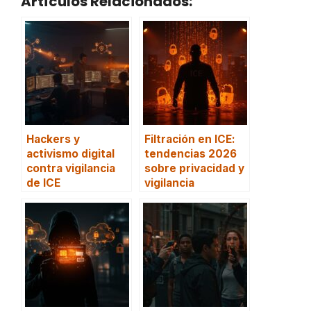
Artículos Relacionados:
Hackers y
Filtración en ICE:
activismo digital
tendencias 2026
contra vigilancia
sobre privacidad y
de ICE
vigilancia