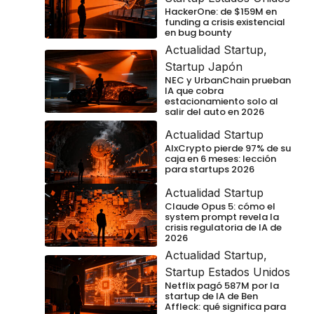
HackerOne: de $159M en
funding a crisis existencial
en bug bounty
Actualidad Startup
,
Startup Japón
NEC y UrbanChain prueban
IA que cobra
estacionamiento solo al
salir del auto en 2026
Actualidad Startup
AIxCrypto pierde 97% de su
caja en 6 meses: lección
para startups 2026
Actualidad Startup
Claude Opus 5: cómo el
system prompt revela la
crisis regulatoria de IA de
2026
Actualidad Startup
,
Startup Estados Unidos
Netflix pagó 587M por la
startup de IA de Ben
Affleck: qué significa para