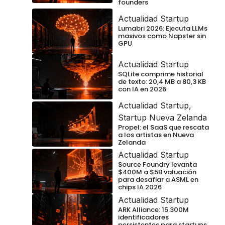
founders
Actualidad Startup
Lumabri 2026: Ejecuta LLMs
masivos como Napster sin
GPU
Actualidad Startup
SQLite comprime historial
de texto: 20,4 MB a 80,3 KB
con IA en 2026
Actualidad Startup
,
Startup Nueva Zelanda
Propel: el SaaS que rescata
a los artistas en Nueva
Zelanda
Actualidad Startup
Source Foundry levanta
$400M a $5B valuación
para desafiar a ASML en
chips IA 2026
Actualidad Startup
ARK Alliance: 15.300M
identificadores
persistentes para startups