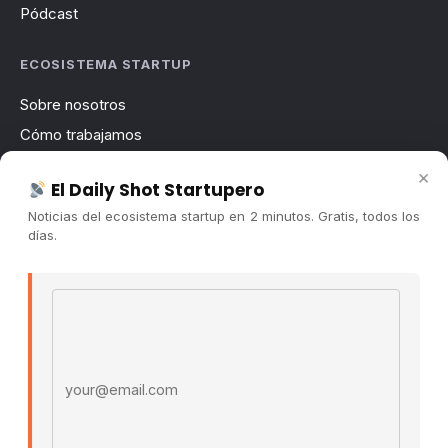
Pódcast
ECOSISTEMA STARTUP
Sobre nosotros
Cómo trabajamos
Newsletter
×
El Daily Shot Startupero
Contacto
Noticias del ecosistema startup en 2 minutos. Gratis, todos los
Publicidad
días.
Convocatorias
Email address
COMUNIDAD
Comunidad (Skool) ↗
Blog Cristian Tala ↗
Es La Hora de Aprender ↗