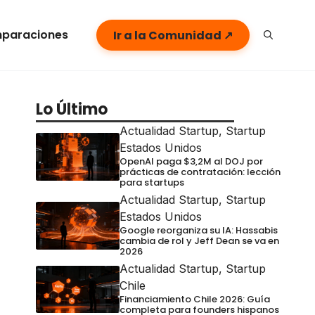
paraciones
Ir a la Comunidad ↗
Lo Último
Actualidad Startup
,
Startup
Estados Unidos
OpenAI paga $3,2M al DOJ por
prácticas de contratación: lección
para startups
Actualidad Startup
,
Startup
Estados Unidos
Google reorganiza su IA: Hassabis
cambia de rol y Jeff Dean se va en
2026
Actualidad Startup
,
Startup
Chile
Financiamiento Chile 2026: Guía
completa para founders hispanos