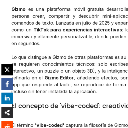
Gizmo
es una plataforma móvil gratuita desarrol
persona crear, compartir y descubrir mini-aplicac
comandos de texto. Lanzada en julio de 2025 y expan
como un
TikTok para experiencias interactivas
: 
inmersivo y altamente personalizable, donde pueden d
en segundos.
Lo que distingue a Gizmo de otras plataformas es su
se requieren conocimientos técnicos: solo escrib
interactivo, un puzzle o un objeto 3D), y la inteligen
refinarla en el
Gizmo Editor
, añadiendo efectos, son
app que responde al tacto, se reproduce de forma 
incluso sin tener instalada la aplicación.
El concepto de 'vibe-coded': creativ
El término
'vibe-coded'
captura la filosofía de Gizmo: