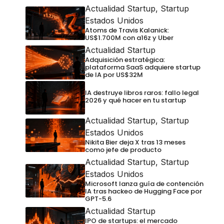
Actualidad Startup
,
Startup
Estados Unidos
Atoms de Travis Kalanick:
US$1.700M con a16z y Uber
Actualidad Startup
Adquisición estratégica:
plataforma SaaS adquiere startup
de IA por US$32M
IA destruye libros raros: fallo legal
2026 y qué hacer en tu startup
Actualidad Startup
,
Startup
Estados Unidos
Nikita Bier deja X tras 13 meses
como jefe de producto
Actualidad Startup
,
Startup
Estados Unidos
Microsoft lanza guía de contención
IA tras hackeo de Hugging Face por
GPT-5.6
Actualidad Startup
IPO de startups: el mercado