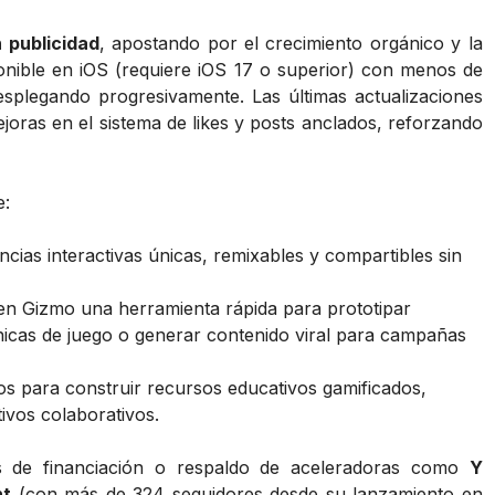
 publicidad
, apostando por el crecimiento orgánico y la
onible en iOS (requiere iOS 17 o superior) con menos de
splegando progresivamente. Las últimas actualizaciones
joras en el sistema de likes y posts anclados, reforzando
e:
cias interactivas únicas, remixables y compartibles sin
n Gizmo una herramienta rápida para prototipar
nicas de juego o generar contenido viral para campañas
os para construir recursos educativos gamificados,
vos colaborativos.
 de financiación o respaldo de aceleradoras como
Y
nt
(con más de 324 seguidores desde su lanzamiento en