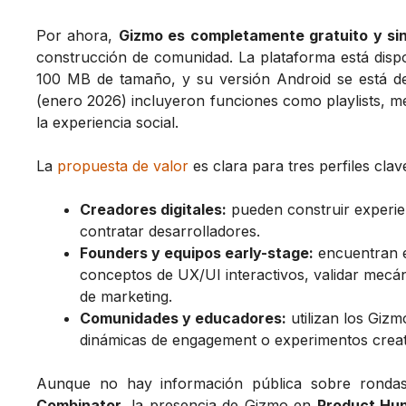
Por ahora,
Gizmo es completamente gratuito y sin
construcción de comunidad. La plataforma está disp
100 MB de tamaño, y su versión Android se está de
(enero 2026) incluyeron funciones como playlists, me
la experiencia social.
La
propuesta de valor
es clara para tres perfiles clav
Creadores digitales:
pueden construir experien
contratar desarrolladores.
Founders y equipos early-stage:
encuentran e
conceptos de UX/UI interactivos, validar mecá
de marketing.
Comunidades y educadores:
utilizan los Gizm
dinámicas de engagement o experimentos creati
Aunque no hay información pública sobre rondas
Combinator
, la presencia de Gizmo en
Product Hu