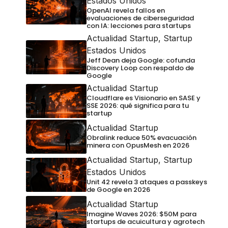
Estados Unidos
OpenAI revela fallos en
evaluaciones de ciberseguridad
con IA: lecciones para startups
Actualidad Startup
,
Startup
Estados Unidos
Jeff Dean deja Google: cofunda
Discovery Loop con respaldo de
Google
Actualidad Startup
Cloudflare es Visionario en SASE y
SSE 2026: qué significa para tu
startup
Actualidad Startup
Obralink reduce 50% evacuación
minera con OpusMesh en 2026
Actualidad Startup
,
Startup
Estados Unidos
Unit 42 revela 3 ataques a passkeys
de Google en 2026
Actualidad Startup
Imagine Waves 2026: $50M para
startups de acuicultura y agrotech