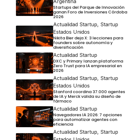
Argentina
Startups del Parque de Innovación
ganan Foro de Inversiones Córdoba
2026
Actualidad Startup
,
Startup
Estados Unidos
Nikita Bier deja X: 3 lecciones para
founders sobre autonomía y
diversificación
Actualidad Startup
DXC y Primary lanzan plataforma
Zero Trust para IA empresarial en
2026
Actualidad Startup
,
Startup
Estados Unidos
Stanford coordina 37.000 agentes
de IA y Merck valida su diseño de
fármaco
Actualidad Startup
Navegadores IA 2026: 7 opciones
para automatizar agentes con
eficiencia
Actualidad Startup
,
Startup
Estados Unidos