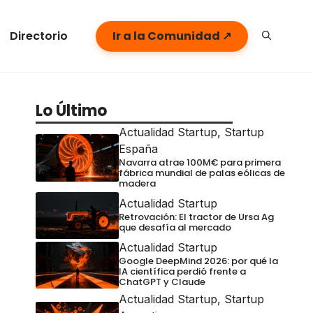
Directorio
Ir a la Comunidad ↗
Lo Último
Actualidad Startup
,
Startup
España
Navarra atrae 100M€ para primera
fábrica mundial de palas eólicas de
madera
Actualidad Startup
Retrovación: El tractor de Ursa Ag
que desafía al mercado
Actualidad Startup
Google DeepMind 2026: por qué la
IA científica perdió frente a
ChatGPT y Claude
Actualidad Startup
,
Startup