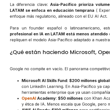
La diferencia clave:
Asia-Pacífico prioriza volum
LATAM se enfoca en educación temprana
( Exper
enfoque más regulatorio, alineado con el EU AI Act.
Para un founder español o latinoamericano, es
profesional en IA en LATAM está menos atendido
q
repliquen el modelo Asia-Pacífico adaptado a nuestra
¿Qué están haciendo Microsoft, Op
Google no compite en vacío. El panorama competitivo
Microsoft AI Skills Fund
:
$200 millones globa
con LinkedIn Learning. En Asia-Pacífico ya cap
herramientas enterprise que ya usan compañía
OpenAI
Academy
:
$50 millones
con Khan Acad
y ética de IA. Menos escala que Google, pero 