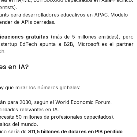
ones en IA/ML, con 300.000 capacitados en Asia-Pacífico.
ntists).
ants para desarrolladores educativos en APAC. Modelo
pender de APIs cerradas.
icaciones gratuitas
(más de 5 millones emitidas), pero
u startup EdTech apunta a B2B, Microsoft es el partner
ch.
es en IA?
ay que mirar los números globales:
án para 2030, según el World Economic Forum.
ilidades relevantes en IA.
ecesita 50 millones de profesionales capacitados).
altos del mundo.
ico sería de
$11,5 billones de dólares en PIB perdido