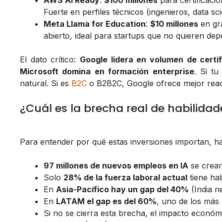
AWS AI Ready
:
$100 millones
para certificaci
Fuerte en perfiles técnicos (ingenieros, data scie
Meta Llama for Education
:
$10 millones
en gr
abierto, ideal para startups que no quieren de
El dato crítico:
Google lidera en volumen de certif
Microsoft domina en formación enterprise
. Si t
natural. Si es
B2C
o B2B2C, Google ofrece mejor rea
¿Cuál es la brecha real de habilidad
Para entender por qué estas inversiones importan, h
97 millones de nuevos empleos en IA
se crear
Solo
28% de la fuerza laboral actual
tiene hab
En
Asia-Pacífico hay un gap del 40%
(India n
En
LATAM el gap es del 60%
, uno de los más 
Si no se cierra esta brecha, el impacto económ