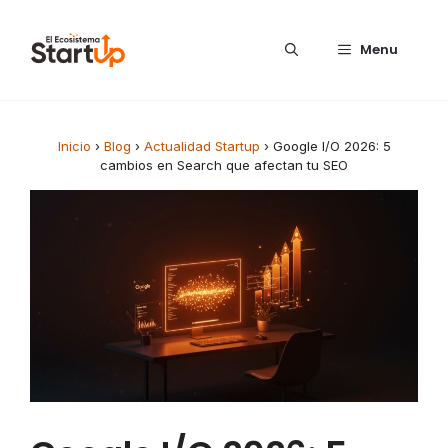
Saltar al contenido
Menu
Inicio
›
Blog
›
Actualidad Startup
›
Google I/O 2026: 5
cambios en Search que afectan tu SEO