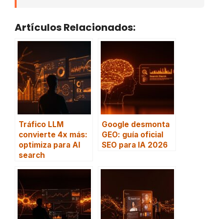
Artículos Relacionados:
Tráfico LLM
Google desmonta
convierte 4x más:
GEO: guía oficial
optimiza para AI
SEO para IA 2026
search