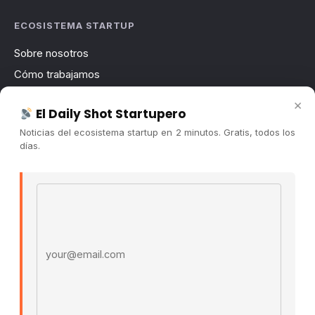
ECOSISTEMA STARTUP
Sobre nosotros
Cómo trabajamos
Newsletter
×
El Daily Shot Startupero
Contacto
Noticias del ecosistema startup en 2 minutos. Gratis, todos los
Publicidad
días.
Convocatorias
Email address
COMUNIDAD
Comunidad (Skool) ↗
Blog Cristian Tala ↗
Es La Hora de Aprender ↗
© 2026 El Ecosistema Startup. Todos los derechos
reservados.