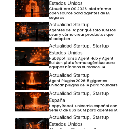
Estados Unidos
Cloudflare OS 2026: plataforma
open source para agentes de IA
seguros
Actualidad Startup
Agentes de IA: por qué solo 10M los
usan y cómo crear productos que
sí adopten
Actualidad Startup
,
Startup
Estados Unidos
HubSpot lanza Agent Hub y Agent
Builder: plataforma agéntica para
equipos híbridos humanos-IA
Actualidad Startup
Agent Plugins 2026: 5 gigantes
unifican plugins de IA para founders
Actualidad Startup
,
Startup
España
HappyRobot: unicornio español con
Serie C de US$150M para agentes IA
Actualidad Startup
,
Startup
Estados Unidos