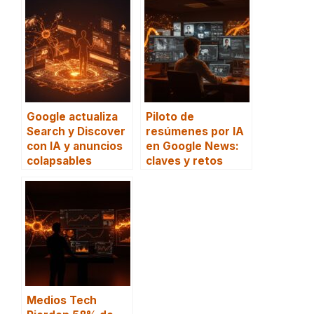
Google actualiza
Piloto de
Search y Discover
resúmenes por IA
con IA y anuncios
en Google News:
colapsables
claves y retos
Medios Tech