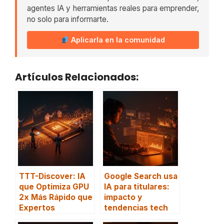
agentes IA y herramientas reales para emprender,
no solo para informarte.
Aplicarla en la comunidad
Artículos Relacionados:
TTT-Discover: IA
Google Search usa
que Optimiza GPU
IA para titulares:
2x Más Rápido que
impacto y
Expertos
tendencias tech