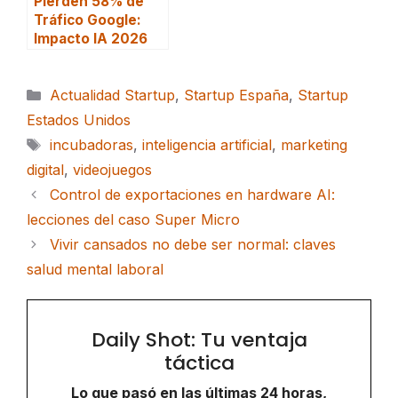
Pierden 58% de
Tráfico Google:
Impacto IA 2026
Categorías
Actualidad Startup
,
Startup España
,
Startup
Estados Unidos
Etiquetas
incubadoras
,
inteligencia artificial
,
marketing
digital
,
videojuegos
Control de exportaciones en hardware AI:
lecciones del caso Super Micro
Vivir cansados no debe ser normal: claves
salud mental laboral
Daily Shot: Tu ventaja
táctica
Lo que pasó en las últimas 24 horas,