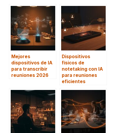
Mejores
Dispositivos
dispositivos de IA
físicos de
para transcribir
notetaking con IA
reuniones 2026
para reuniones
eficientes