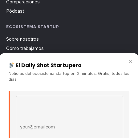
Comparaciones
Pódcast
ECOSISTEMA STARTUP
Sobre nosotros
Cómo trabajamos
Newsletter
×
El Daily Shot Startupero
Contacto
Noticias del ecosistema startup en 2 minutos. Gratis, todos los
Publicidad
días.
Convocatorias
Email address
COMUNIDAD
Comunidad (Skool) ↗
Blog Cristian Tala ↗
Es La Hora de Aprender ↗