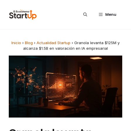
Saltar al contenido
Menu
Inicio
›
Blog
›
Actualidad Startup
›
Granola levanta $125M y
alcanza $1.5B en valoración en IA empresarial