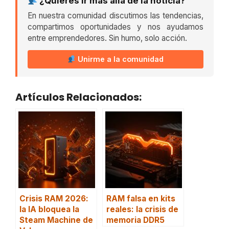
¿Quieres ir más allá de la noticia?
En nuestra comunidad discutimos las tendencias,
compartimos oportunidades y nos ayudamos
entre emprendedores. Sin humo, solo acción.
Unirme a la comunidad
Artículos Relacionados:
Crisis RAM 2026:
RAM falsa en kits
la IA bloquea la
reales: la crisis de
Steam Machine de
memoria DDR5