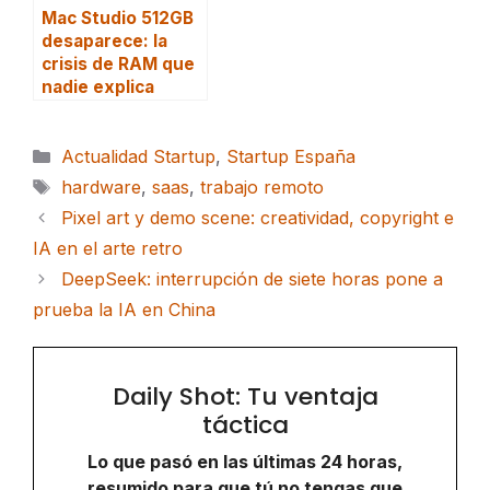
Mac Studio 512GB
desaparece: la
crisis de RAM que
nadie explica
Categorías
Actualidad Startup
,
Startup España
Etiquetas
hardware
,
saas
,
trabajo remoto
Pixel art y demo scene: creatividad, copyright e
IA en el arte retro
DeepSeek: interrupción de siete horas pone a
prueba la IA en China
Daily Shot: Tu ventaja
táctica
Lo que pasó en las últimas 24 horas,
resumido para que tú no tengas que