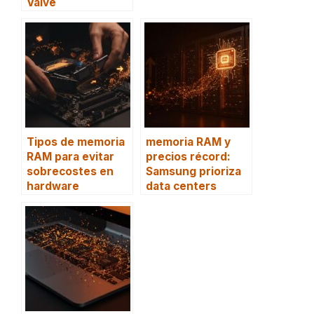
Valve
Tipos de memoria
memoria RAM y
RAM para evitar
precios récord:
sobrecostes en
Samsung prioriza
hardware
data centers