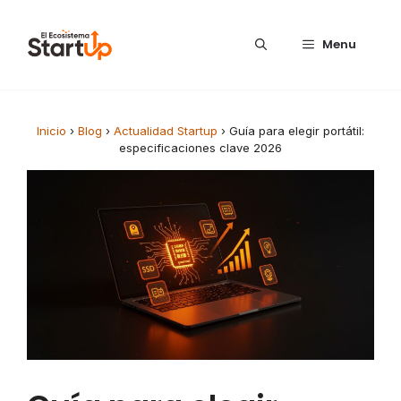
Saltar al contenido
Menu
Inicio
›
Blog
›
Actualidad Startup
›
Guía para elegir portátil:
especificaciones clave 2026