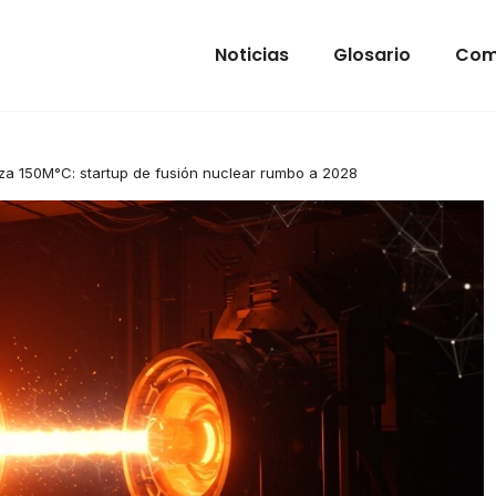
Noticias
Glosario
Com
za 150M°C: startup de fusión nuclear rumbo a 2028