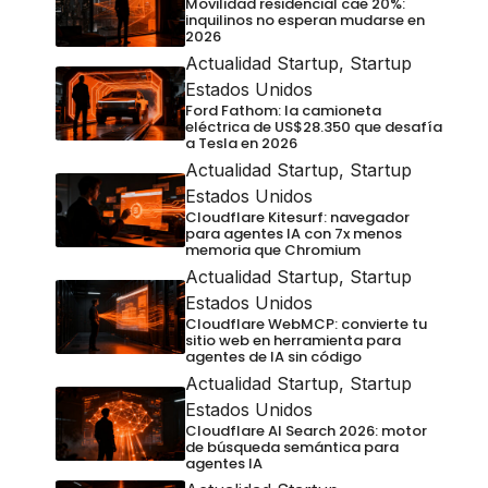
Movilidad residencial cae 20%:
inquilinos no esperan mudarse en
2026
Actualidad Startup
,
Startup
Estados Unidos
Ford Fathom: la camioneta
eléctrica de US$28.350 que desafía
a Tesla en 2026
Actualidad Startup
,
Startup
Estados Unidos
Cloudflare Kitesurf: navegador
para agentes IA con 7x menos
memoria que Chromium
Actualidad Startup
,
Startup
Estados Unidos
Cloudflare WebMCP: convierte tu
sitio web en herramienta para
agentes de IA sin código
Actualidad Startup
,
Startup
Estados Unidos
Cloudflare AI Search 2026: motor
de búsqueda semántica para
agentes IA