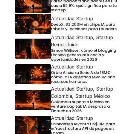
Participación trabajadores en PIB
cae a 52,9%: qué significa para tu
startup
Actualidad Startup
DeepX: $2.200M en chips IA para
robots y lecciones para founders
Actualidad Startup
,
Startup
Reino Unido
Simon Willison: cómo el blogging
técnico genera influencia y
oportunidades en 2026
Actualidad Startup
Orbio AI cierra Serie A de 18M€:
cómo la IA agéntica revoluciona
recursos humanos
Actualidad Startup
,
Startup
Colombia
,
Startup México
Colombia supera a México en
venture capital: IA desplaza a
Fintech en 2026
Actualidad Startup
Shinkansen levanta US$ 3M para
infraestructura API de pagos en
Latam