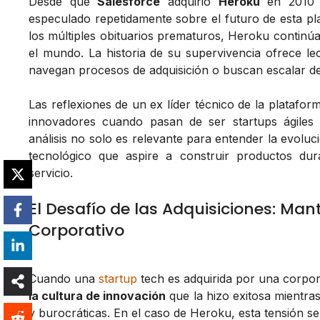
Desde que
Salesforce
adquirió
Heroku
en 2010
especulado repetidamente sobre el futuro de esta pl
los múltiples obituarios prematuros, Heroku continúa
el mundo. La historia de su supervivencia ofrece l
navegan procesos de adquisición o buscan escalar d
Las reflexiones de un ex líder técnico de la platafo
innovadores cuando pasan de ser startups ágiles
análisis no solo es relevante para entender la evolu
tecnológico que aspire a construir productos du
servicio.
El Desafío de las Adquisiciones: Man
Corporativo
Cuando una
startup
tech es adquirida por una corpor
la cultura de innovación
que la hizo exitosa mientra
y burocráticas. En el caso de Heroku, esta tensión se