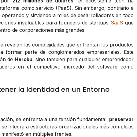
 por
212 millones de dólares
, el ecosistema tech ha
ataforma como servicio (PaaS). Sin embargo, contrario a
 operando y sirviendo a miles de desarrolladores en todo
ecciones invaluables para founders de startups
SaaS
que
entro de corporaciones más grandes.
rma revelan las complejidades que enfrentan los productos
 a formar parte de conglomerados empresariales. Este
ción de
Heroku
, sino también para cualquier emprendedor
raderos en el competitivo mercado del software como
tener la Identidad en un Entorno
ación, se enfrenta a una tensión fundamental:
preservar
s se integra a estructuras organizacionales más complejas
 manifestó en múltiples frentes.