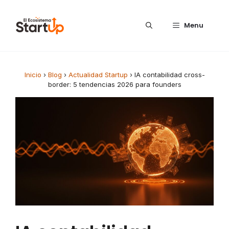
Saltar al contenido
Menu
Inicio
›
Blog
›
Actualidad Startup
›
IA contabilidad cross-
border: 5 tendencias 2026 para founders