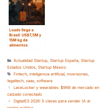
Loads llega a
Brasil: US$7,5M y
15M kg de
alimentos
Categorías
Actualidad Startup
,
Startup España
,
Startup
Estados Unidos
,
Startup México
Etiquetas
Fintech
,
inteligencia artificial
,
inversiones
,
legaltech
,
saas
,
software
LaceLocker y wearables: $96B de mercado en
calzado conectado
DigitalES 2026: 5 claves para vender IA al
sector público