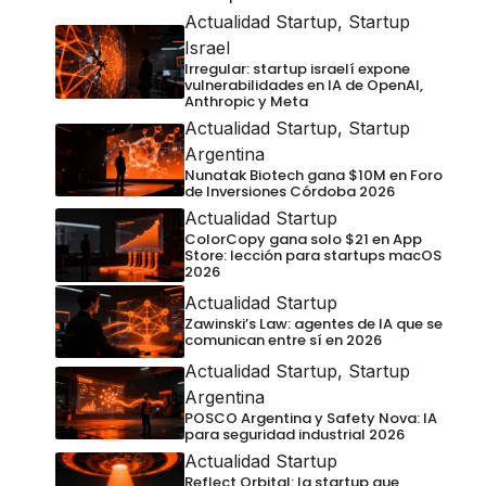
Actualidad Startup
,
Startup
Israel
Irregular: startup israelí expone
vulnerabilidades en IA de OpenAI,
Anthropic y Meta
Actualidad Startup
,
Startup
Argentina
Nunatak Biotech gana $10M en Foro
de Inversiones Córdoba 2026
Actualidad Startup
ColorCopy gana solo $21 en App
Store: lección para startups macOS
2026
Actualidad Startup
Zawinski’s Law: agentes de IA que se
comunican entre sí en 2026
Actualidad Startup
,
Startup
Argentina
POSCO Argentina y Safety Nova: IA
para seguridad industrial 2026
Actualidad Startup
Reflect Orbital: la startup que