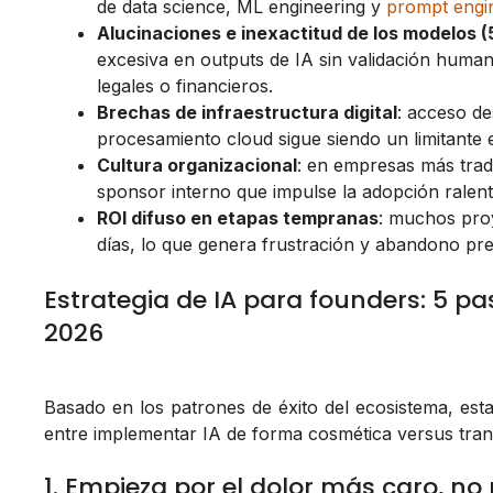
de data science, ML engineering y
prompt engi
Alucinaciones e inexactitud de los modelos 
excesiva en outputs de IA sin validación huma
legales o financieros.
Brechas de infraestructura digital
: acceso de
procesamiento cloud sigue siendo un limitante 
Cultura organizacional
: en empresas más tradic
sponsor interno que impulse la adopción ralent
ROI difuso en etapas tempranas
: muchos pro
días, lo que genera frustración y abandono pr
Estrategia de IA para founders: 5 pa
2026
Basado en los patrones de éxito del ecosistema, esta
entre implementar IA de forma cosmética versus tran
1. Empieza por el dolor más caro, no