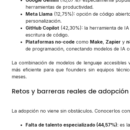
Google Gemini
(16,67%): especialmente popul
herramientas de productividad.
Meta Llama
(12,75%): opción de código abierto
personalización.
GitHub Copilot
(42,30%): la herramienta de IA
escritura de código.
Plataformas no-code
como
Make
,
Zapier
y
n
de programación, conectando modelos de IA c
La combinación de modelos de lenguaje accesibles 
más eficiente para que founders sin equipos técn
meses.
Retos y barreras reales de adopció
La adopción no viene sin obstáculos. Conocerlos con a
Falta de talento especializado (44,57%)
: es 