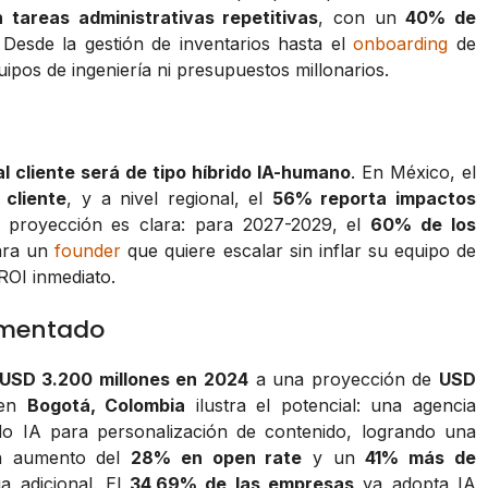
tareas administrativas repetitivas
, con un
40% de
 Desde la gestión de inventarios hasta el
onboarding
de
uipos de ingeniería ni presupuestos millonarios.
l cliente será de tipo híbrido IA-humano
. En México, el
 cliente
, y a nivel regional, el
56% reporta impactos
a proyección es clara: para 2027-2029, el
60% de los
ara un
founder
que quiere escalar sin inflar su equipo de
ROI inmediato.
gmentado
USD 3.200 millones en 2024
a una proyección de
USD
 en
Bogotá, Colombia
ilustra el potencial: una agencia
o IA para personalización de contenido, logrando una
n aumento del
28% en open rate
y un
41% más de
ja adicional. El
34,69% de las empresas
ya adopta IA