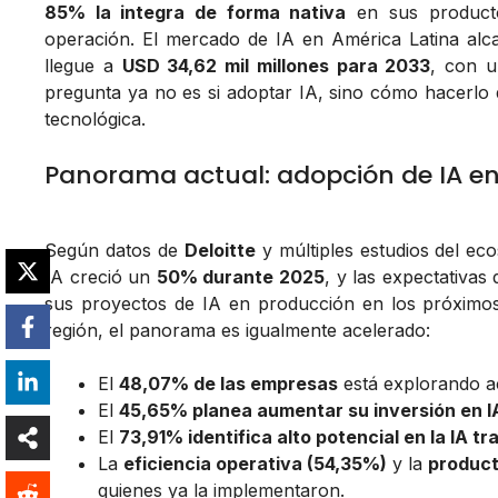
85% la integra de forma nativa
en sus producto
operación. El mercado de IA en América Latina al
llegue a
USD 34,62 mil millones para 2033
, con u
pregunta ya no es si adoptar IA, sino cómo hacerlo 
tecnológica.
Panorama actual: adopción de IA 
Según datos de
Deloitte
y múltiples estudios del ec
IA creció un
50% durante 2025
, y las expectativas
sus proyectos de IA en producción en los próximos
región, el panorama es igualmente acelerado:
El
48,07% de las empresas
está explorando a
El
45,65% planea aumentar su inversión en I
El
73,91% identifica alto potencial en la IA tr
La
eficiencia operativa (54,35%)
y la
product
quienes ya la implementaron.