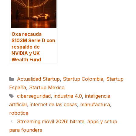
Oxa recauda
$103M Serie D con
respaldo de
NVIDIA y UK
Wealth Fund
Categorías
Actualidad Startup
,
Startup Colombia
,
Startup
España
,
Startup México
Etiquetas
ciberseguridad
,
industria 4.0
,
inteligencia
artificial
,
internet de las cosas
,
manufactura
,
robotica
Streaming móvil 2026: bitrate, apps y setup
para founders