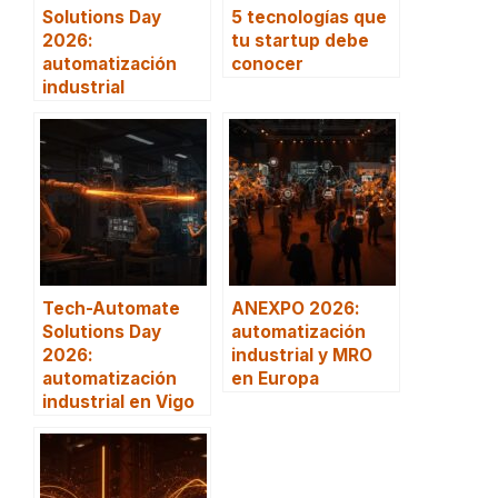
Solutions Day
5 tecnologías que
2026:
tu startup debe
automatización
conocer
industrial
Tech-Automate
ANEXPO 2026:
Solutions Day
automatización
2026:
industrial y MRO
automatización
en Europa
industrial en Vigo