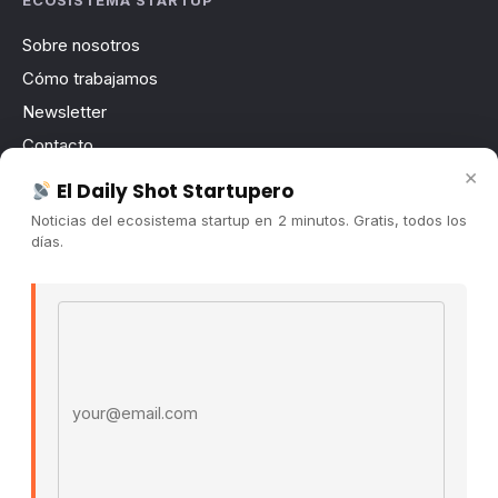
ECOSISTEMA STARTUP
Sobre nosotros
Cómo trabajamos
Newsletter
Contacto
×
Publicidad
El Daily Shot Startupero
Convocatorias
Noticias del ecosistema startup en 2 minutos. Gratis, todos los
días.
COMUNIDAD
Comunidad (Skool) ↗
Email address
Blog Cristian Tala ↗
Es La Hora de Aprender ↗
© 2026 El Ecosistema Startup. Todos los derechos
reservados.
Políticas De Privacidad · Términos De Uso