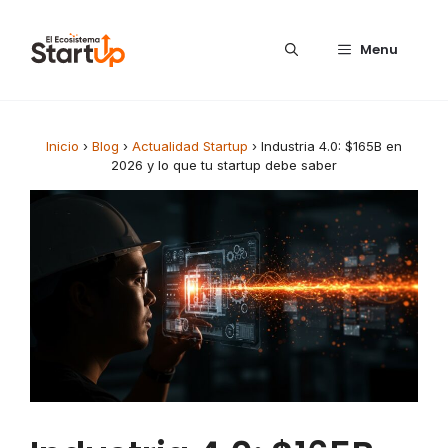
Saltar al contenido
Menu
Inicio
›
Blog
›
Actualidad Startup
›
Industria 4.0: $165B en
2026 y lo que tu startup debe saber