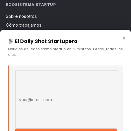
ECOSISTEMA STARTUP
Sobre nosotros
Cómo trabajamos
Newsletter
×
El Daily Shot Startupero
Contacto
Noticias del ecosistema startup en 2 minutos. Gratis, todos los
Publicidad
días.
Convocatorias
Email address
COMUNIDAD
Comunidad (Skool) ↗
Blog Cristian Tala ↗
Es La Hora de Aprender ↗
© 2026 El Ecosistema Startup. Todos los derechos
reservados.