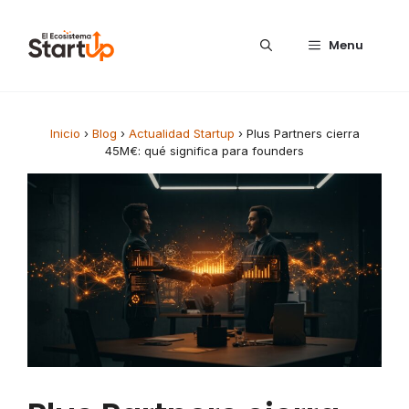
Saltar al contenido
Menu
Inicio
›
Blog
›
Actualidad Startup
›
Plus Partners cierra
45M€: qué significa para founders