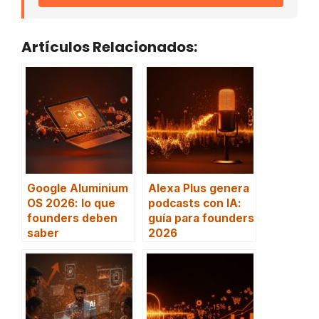
Artículos Relacionados:
Google Aluminium
Alexa Plus genera
OS 2026: lo que
podcasts con IA:
founders deben
guía para founders
saber
2026