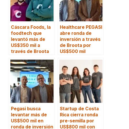
Cáscara Foods, la
Healthcare PEGASI
foodtech que
abre ronda de
levantó más de
inversión a través
US$350 mil a
de Broota por
través de Broota
US$500 mil
Pegasi busca
Startup de Costa
levantar más de
Rica cierra ronda
US$500 mil en
pre-semilla por
ronda de inversión
US$800 mil con