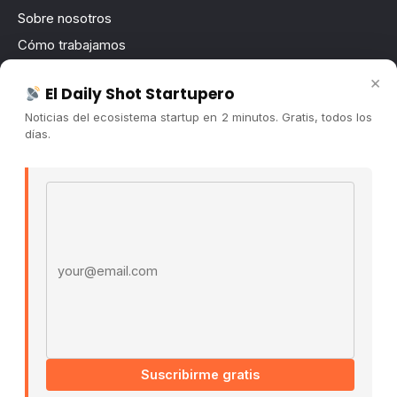
Sobre nosotros
Cómo trabajamos
Newsletter
×
El Daily Shot Startupero
Contacto
Noticias del ecosistema startup en 2 minutos. Gratis, todos los
Publicidad
días.
Convocatorias
Email address
COMUNIDAD
Comunidad (Skool) ↗
Blog Cristian Tala ↗
Es La Hora de Aprender ↗
© 2026 El Ecosistema Startup. Todos los derechos
reservados.
Políticas De Privacidad · Términos De Uso
Suscribirme gratis