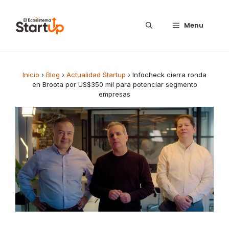
Saltar al contenido
Menu
Inicio
›
Blog
›
Actualidad Startup
›
Infocheck cierra ronda
en Broota por US$350 mil para potenciar segmento
empresas