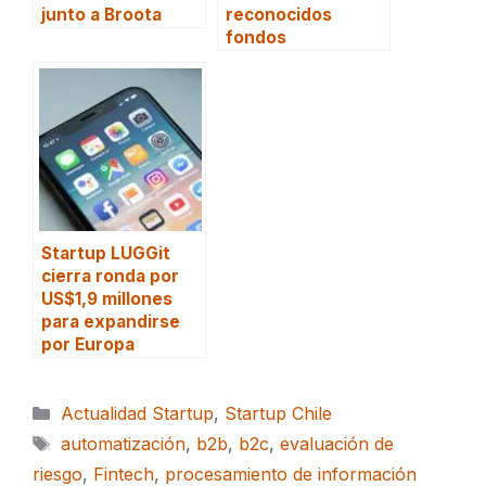
junto a Broota
reconocidos
fondos
Startup LUGGit
cierra ronda por
US$1,9 millones
para expandirse
por Europa
Categorías
Actualidad Startup
,
Startup Chile
Etiquetas
automatización
,
b2b
,
b2c
,
evaluación de
riesgo
,
Fintech
,
procesamiento de información