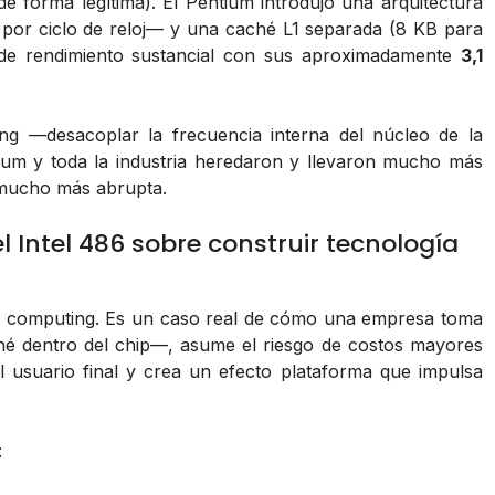
orma legítima). El Pentium introdujo una arquitectura
por ciclo de reloj— y una caché L1 separada (8 KB para
 de rendimiento sustancial con sus aproximadamente
3,1
ing
—desacoplar la frecuencia interna del núcleo de la
ium y toda la industria heredaron y llevaron mucho más
o mucho más abrupta.
 Intel 486 sobre construir tecnología
ro computing. Es un caso real de cómo una empresa toma
hé dentro del chip—, asume el riesgo de costos mayores
el usuario final y crea un efecto plataforma que impulsa
: