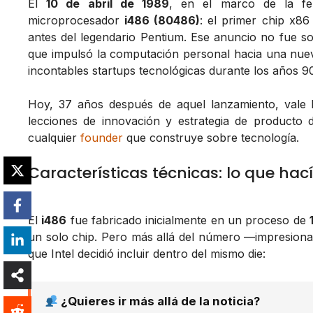
El
10 de abril de 1989
, en el marco de la fe
microprocesador
i486 (80486)
: el primer chip x86
antes del legendario Pentium. Ese anuncio no fue sol
que impulsó la computación personal hacia una nueva
incontables startups tecnológicas durante los años 9
Hoy, 37 años después de aquel lanzamiento, vale 
lecciones de innovación y estrategia de producto d
cualquier
founder
que construye sobre tecnología.
Características técnicas: lo que hac
El
i486
fue fabricado inicialmente en un proceso de
un solo chip. Pero más allá del número —impresiona
que Intel decidió incluir
dentro
del mismo die:
¿Quieres ir más allá de la noticia?