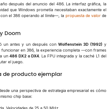
año después del anuncio del 486. La interfaz gráfica, la
tividad que Windows prometía necesitaban exactamente el
 con el 386 operando al límite—, la
propuesta de valor
de
n y Doom
 un antes y un después con
Wolfenstein 3D (1992)
y
ra funcionar en 386, la experiencia completa —con frames
ía un
486 DX2 o DX4
. La FPU integrada y la caché L1 del
utar
el juego.
ia de producto ejemplar
esde una perspectiva de estrategia empresarial es cómo
 mismo chip base:
da. Velocidades de 25 a 50 MHz.