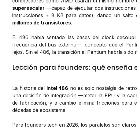
competidores como AMD usaran el mismo nombre de f
superescalar
—capaz de ejecutar dos instrucciones 
instrucciones + 8 KB para datos), dando un salto
millones de transistores
.
El 486 había sentado las bases del
clock decoupl
frecuencia del bus externo—, concepto que el Pent
lejos. Sin el 486, la transición al Pentium habría sid
Lección para founders: qué enseña el
La historia del
Intel 486
no es solo nostalgia de ret
una decisión de integración —meter la FPU y la cac
de fabricación, y a cambio elimina fricciones para 
décadas de ecosistema.
Para founders tech en 2026, los paralelos son claros