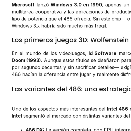
Microsoft
lanzó
Windows 3.0 en 1990
, apenas un 
multitarea cooperativa y las aplicaciones de produc
tipo de potencia que el 486 ofrecía. Sin este chip —o
Windows 3.x habría sido mucho más frágil.
Los primeros juegos 3D: Wolfenstei
En el mundo de los videojuegos,
id Software
marcó
Doom (1993)
. Aunque estos títulos se diseñaron pa
por segundo decentes y sin sacrificar detalles— exig
486 hacían la diferencia entre jugar y realmente
disfr
Las variantes del 486: una estrateg
Uno de los aspectos más interesantes del
Intel 486
d
Intel
segmentó el mercado con distintas variantes del
486 DX:
La versión completa, con FPU integra