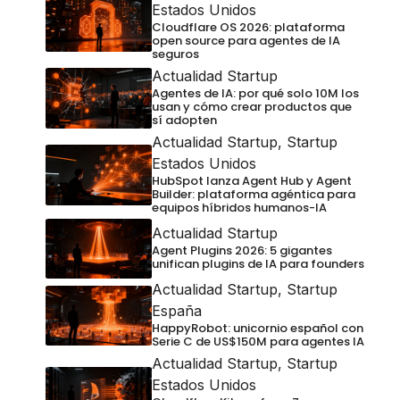
Estados Unidos
Cloudflare OS 2026: plataforma
open source para agentes de IA
seguros
Actualidad Startup
Agentes de IA: por qué solo 10M los
usan y cómo crear productos que
sí adopten
Actualidad Startup
,
Startup
Estados Unidos
HubSpot lanza Agent Hub y Agent
Builder: plataforma agéntica para
equipos híbridos humanos-IA
Actualidad Startup
Agent Plugins 2026: 5 gigantes
unifican plugins de IA para founders
Actualidad Startup
,
Startup
España
HappyRobot: unicornio español con
Serie C de US$150M para agentes IA
Actualidad Startup
,
Startup
Estados Unidos