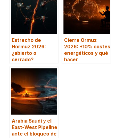
Estrecho de
Cierre Ormuz
Hormuz 2026:
2026: +10% costes
¿abierto o
energéticos y qué
cerrado?
hacer
Arabia Saudí y el
East-West Pipeline
ante el bloqueo de