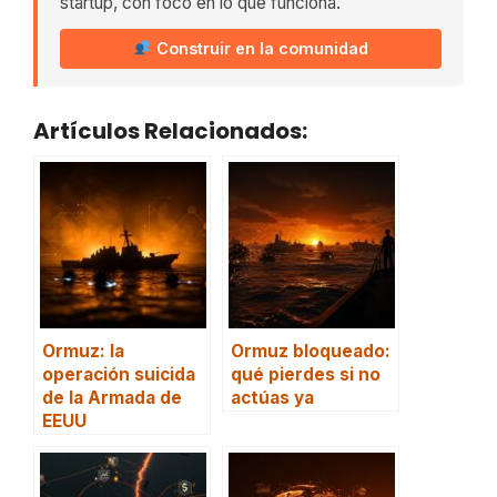
startup, con foco en lo que funciona.
Construir en la comunidad
Artículos Relacionados:
Ormuz: la
Ormuz bloqueado:
operación suicida
qué pierdes si no
de la Armada de
actúas ya
EEUU