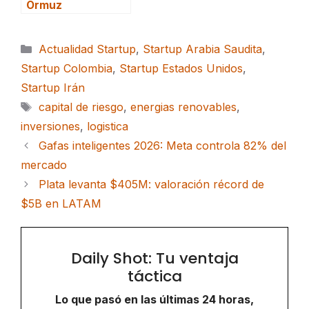
Ormuz
Categorías
Actualidad Startup
,
Startup Arabia Saudita
,
Startup Colombia
,
Startup Estados Unidos
,
Startup Irán
Etiquetas
capital de riesgo
,
energias renovables
,
inversiones
,
logistica
Gafas inteligentes 2026: Meta controla 82% del
mercado
Plata levanta $405M: valoración récord de
$5B en LATAM
Daily Shot: Tu ventaja
táctica
Lo que pasó en las últimas 24 horas,