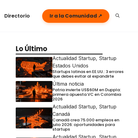
Directorio
Ir a la Comunidad ↗
Lo Último
Actualidad Startup
,
Startup
Estados Unidos
Startups latinas en EE.UU.: 3 errores
que debes evitar al expandirte
Última noticia
Patria invierte US$60M en Duppla:
primera apuesta VC en Colombia
2026
Actualidad Startup
,
Startup
Canadá
Canadá crea 75.000 empleos en
julio 2026: oportunidades para
startups
Actualidad Startup
,
Startup