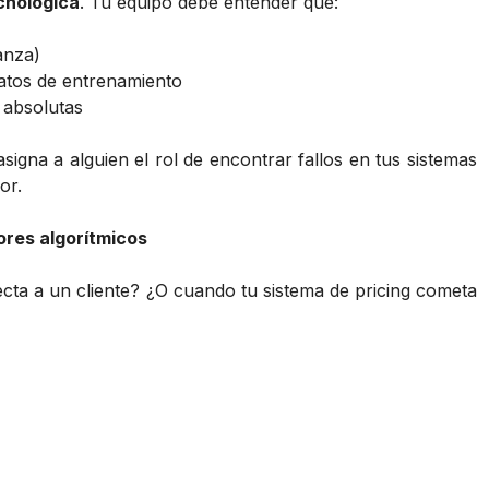
cnológica
. Tu equipo debe entender que:
anza)
atos de entrenamiento
 absolutas
 asigna a alguien el rol de encontrar fallos en tus sistemas
or.
ores algorítmicos
cta a un cliente? ¿O cuando tu sistema de pricing cometa