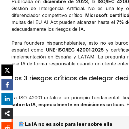
Publicada en
diciembre de 2023
, la
ISO/IEC 4200
Gestión de Inteligencia Artificial. No es una ley
diferenciador competitivo crítico:
Microsoft certific
multas del EU AI Act pueden alcanzar hasta el
7% de
adecuadamente los riesgos de IA.
Para founders hispanohablantes, esto no es burocr
español como
UNE-ISO/IEC 42001:2025
y certific
implementación en España y LATAM. La pregunta r
usa IA de forma responsable cuando un cliente enterp
Los 3 riesgos críticos de delegar deci
La ISO 42001 enfatiza un principio fundamental:
la
sobre la IA, especialmente en decisiones críticas
. 
La IA no es solo para leer sobre ella